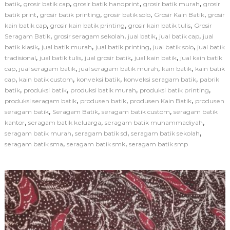
k
,
,
,
,
batik
grosir batik cap
grosir batik handprint
grosir batik murah
grosir
s
,
,
,
,
batik print
grosir batik printing
grosir batik solo
Grosir Kain Batik
grosir
i
,
,
,
kain batik cap
grosir kain batik printing
grosir kain batik tulis
Grosir
S
,
,
,
,
Seragam Batik
grosir seragam sekolah
jual batik
jual batik cap
jual
e
,
,
,
,
batik klasik
jual batik murah
jual batik printing
jual batik solo
r
jual batik
a
,
,
,
,
tradisional
jual batik tulis
jual grosir batik
jual kain batik
jual kain batik
g
,
,
,
,
cap
jual seragam batik
jual seragam batik murah
kain batik
kain batik
a
,
,
,
,
cap
kain batik custom
konveksi batik
konveksi seragam batik
pabrik
m
,
,
,
,
batik
produksi batik
produksi batik murah
produksi batik printing
B
,
,
,
produksi seragam batik
produsen batik
produsen Kain Batik
produsen
a
,
,
,
seragam batik
Seragam Batik
seragam batik custom
seragam batik
t
i
,
,
,
kantor
seragam batik keluarga
seragam batik muhammadiyah
k
,
,
,
seragam batik murah
seragam batik sd
seragam batik sekolah
S
,
,
seragam batik sma
seragam batik smk
seragam batik smp
e
k
o
l
a
h
d
e
n