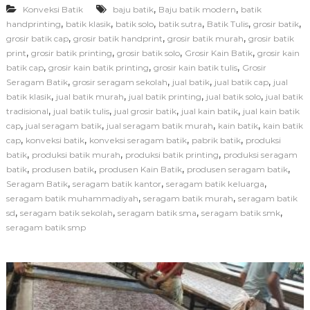
,
,
Konveksi Batik
baju batik
Baju batik modern
batik
n
t
,
,
,
,
,
,
handprinting
batik klasik
batik solo
batik sutra
Batik Tulis
grosir batik
u
,
,
,
grosir batik cap
grosir batik handprint
grosir batik murah
grosir batik
n
,
,
,
,
print
grosir batik printing
grosir batik solo
Grosir Kain Batik
grosir kain
g
,
,
,
batik cap
grosir kain batik printing
grosir kain batik tulis
Grosir
a
,
,
,
,
Seragam Batik
grosir seragam sekolah
jual batik
jual batik cap
jual
n
,
,
,
,
batik klasik
jual batik murah
jual batik printing
jual batik solo
M
jual batik
e
,
,
,
,
tradisional
jual batik tulis
jual grosir batik
jual kain batik
jual kain batik
n
,
,
,
,
cap
jual seragam batik
jual seragam batik murah
kain batik
kain batik
g
,
,
,
,
cap
konveksi batik
konveksi seragam batik
pabrik batik
produksi
g
,
,
,
batik
produksi batik murah
produksi batik printing
produksi seragam
u
,
,
,
,
batik
produsen batik
produsen Kain Batik
produsen seragam batik
n
,
,
,
Seragam Batik
seragam batik kantor
seragam batik keluarga
a
k
,
,
seragam batik muhammadiyah
seragam batik murah
seragam batik
a
,
,
,
,
sd
seragam batik sekolah
seragam batik sma
seragam batik smk
n
seragam batik smp
K
o
n
v
e
k
s