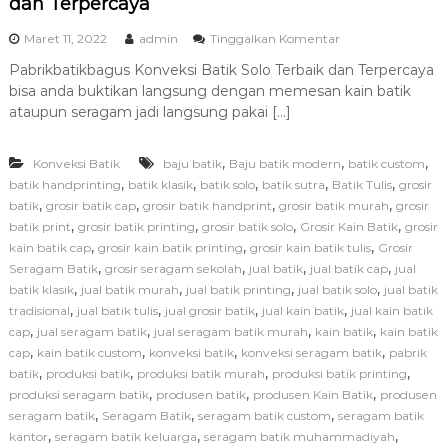
dan Terpercaya
p
Maret 11, 2022
admin
Tinggalkan Komentar
a
Pabrikbatikbagus Konveksi Batik Solo Terbaik dan Terpercaya
d
bisa anda buktikan langsung dengan memesan kain batik
a
P
ataupun seragam jadi langsung pakai […]
a
b
,
,
,
Konveksi Batik
baju batik
Baju batik modern
r
batik custom
i
,
,
,
,
,
batik handprinting
batik klasik
batik solo
batik sutra
Batik Tulis
grosir
k
,
,
,
,
batik
grosir batik cap
grosir batik handprint
grosir batik murah
grosir
b
,
,
,
,
batik print
grosir batik printing
grosir batik solo
Grosir Kain Batik
grosir
a
,
,
,
kain batik cap
grosir kain batik printing
grosir kain batik tulis
Grosir
t
,
,
,
,
Seragam Batik
grosir seragam sekolah
jual batik
jual batik cap
jual
i
,
,
,
,
batik klasik
jual batik murah
jual batik printing
jual batik solo
k
jual batik
b
,
,
,
,
tradisional
jual batik tulis
jual grosir batik
jual kain batik
jual kain batik
a
,
,
,
,
cap
jual seragam batik
jual seragam batik murah
kain batik
kain batik
g
,
,
,
,
cap
kain batik custom
konveksi batik
konveksi seragam batik
pabrik
u
,
,
,
,
batik
produksi batik
produksi batik murah
produksi batik printing
s
,
,
,
produksi seragam batik
produsen batik
produsen Kain Batik
produsen
K
,
,
,
seragam batik
Seragam Batik
seragam batik custom
seragam batik
o
n
,
,
,
kantor
seragam batik keluarga
seragam batik muhammadiyah