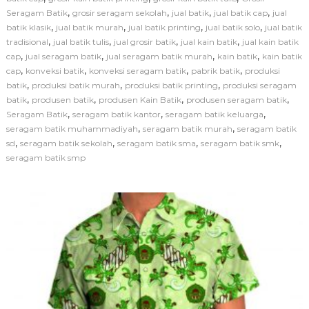
m
,
,
,
,
Seragam Batik
grosir seragam sekolah
jual batik
jual batik cap
jual
b
,
,
,
,
batik klasik
jual batik murah
jual batik printing
jual batik solo
u
jual batik
a
,
,
,
,
tradisional
jual batik tulis
jual grosir batik
jual kain batik
jual kain batik
t
,
,
,
,
cap
jual seragam batik
jual seragam batik murah
kain batik
kain batik
a
,
,
,
,
cap
konveksi batik
konveksi seragam batik
pabrik batik
produksi
n
,
,
,
batik
produksi batik murah
produksi batik printing
produksi seragam
B
,
,
,
,
batik
produsen batik
produsen Kain Batik
produsen seragam batik
a
,
,
,
Seragam Batik
seragam batik kantor
seragam batik keluarga
t
i
,
,
seragam batik muhammadiyah
seragam batik murah
seragam batik
k
,
,
,
,
sd
seragam batik sekolah
seragam batik sma
seragam batik smk
d
seragam batik smp
i
K
o
n
v
e
k
s
i
B
a
t