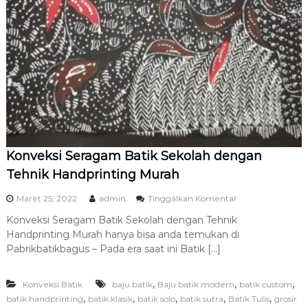
Konveksi Seragam Batik Sekolah dengan
Tehnik Handprinting Murah
p
Maret 25, 2022
admin
Tinggalkan Komentar
a
Konveksi Seragam Batik Sekolah dengan Tehnik
d
Handprinting Murah hanya bisa anda temukan di
a
K
Pabrikbatikbagus – Pada era saat ini Batik […]
o
n
,
,
,
Konveksi Batik
baju batik
Baju batik modern
v
batik custom
e
,
,
,
,
,
batik handprinting
batik klasik
batik solo
batik sutra
Batik Tulis
grosir