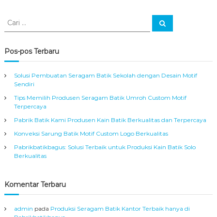
r
m
C
u
C
a
a
r
r
a
r
i
h
i
Pos-pos Terbaru
d
:
a
n
Solusi Pembuatan Seragam Batik Sekolah dengan Desain Motif
T
Sendiri
e
Tips Memilih Produsen Seragam Batik Umroh Custom Motif
r
Terpercaya
p
e
Pabrik Batik Kami Produsen Kain Batik Berkualitas dan Terpercaya
r
Konveksi Sarung Batik Motif Custom Logo Berkualitas
c
a
Pabrikbatikbagus: Solusi Terbaik untuk Produksi Kain Batik Solo
y
Berkualitas
a
d
i
Komentar Terbaru
S
o
l
admin
pada
Produksi Seragam Batik Kantor Terbaik hanya di
o