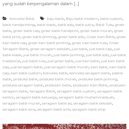
h
K
yang sudah berpengalaman dalam […]
o
n
,
,
,
Konveksi Batik
baju batik
Baju batik modern
v
batik custom
e
,
,
,
,
,
batik handprinting
batik klasik
batik solo
batik sutra
Batik Tulis
grosir
k
,
,
,
,
batik
grosir batik cap
grosir batik handprint
grosir batik murah
grosir
s
,
,
,
,
batik print
grosir batik printing
grosir batik solo
Grosir Kain Batik
grosir
i
,
,
,
kain batik cap
grosir kain batik printing
grosir kain batik tulis
Grosir
B
,
,
,
,
Seragam Batik
grosir seragam sekolah
jual batik
jual batik cap
jual
a
,
,
,
,
batik klasik
jual batik murah
jual batik printing
jual batik solo
j
jual batik
u
,
,
,
,
tradisional
jual batik tulis
jual grosir batik
jual kain batik
jual kain batik
B
,
,
,
,
cap
jual seragam batik
jual seragam batik murah
kain batik
kain batik
a
,
,
,
,
cap
kain batik custom
konveksi batik
konveksi seragam batik
pabrik
t
,
,
,
,
batik
produksi batik
produksi batik murah
produksi batik printing
i
,
,
,
produksi seragam batik
produsen batik
produsen Kain Batik
produsen
k
,
,
,
seragam batik
Seragam Batik
seragam batik custom
seragam batik
C
u
,
,
,
kantor
seragam batik keluarga
seragam batik muhammadiyah
s
,
,
,
seragam batik murah
seragam batik sd
seragam batik sekolah
t
,
,
seragam batik sma
seragam batik smk
seragam batik smp
o
m
M
u