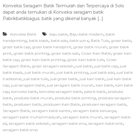
a
Konveksi Seragam Batik Termurah dan Terpercaya di Solo
d
dapat anda temukan di Konveksi seragam batik
a
K
Pabrikbatikbagus. batik yang dikenal banyak […]
o
n
,
,
Konveksi Batik
baju batik
Baju batik modern
batik
v
e
,
,
,
,
,
,
handprinting
batik klasik
batik solo
batik sutra
Batik Tulis
grosir batik
k
,
,
,
grosir batik cap
grosir batik handprint
grosir batik murah
grosir batik
s
,
,
,
,
print
grosir batik printing
grosir batik solo
Grosir Kain Batik
grosir kain
i
,
,
,
batik cap
grosir kain batik printing
grosir kain batik tulis
Grosir
S
,
,
,
,
Seragam Batik
grosir seragam sekolah
jual batik
jual batik cap
jual
e
,
,
,
,
batik klasik
jual batik murah
jual batik printing
jual batik solo
r
jual batik
a
,
,
,
,
tradisional
jual batik tulis
jual grosir batik
jual kain batik
jual kain batik
g
,
,
,
,
cap
jual seragam batik
jual seragam batik murah
kain batik
kain batik
a
,
,
,
,
cap
konveksi batik
konveksi seragam batik
pabrik batik
produksi
m
,
,
,
batik
produksi batik murah
produksi batik printing
produksi seragam
B
,
,
,
,
batik
produsen batik
produsen Kain Batik
produsen seragam batik
a
,
,
,
Seragam Batik
seragam batik kantor
seragam batik keluarga
t
i
,
,
seragam batik muhammadiyah
seragam batik murah
seragam batik
k
,
,
,
,
sd
seragam batik sekolah
seragam batik sma
seragam batik smk
T
seragam batik smp
e