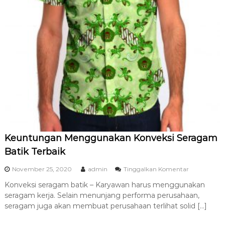
i
k
T
e
r
b
a
i
k
Keuntungan Menggunakan Konveksi Seragam
Batik Terbaik
p
November 25, 2020
admin
Tinggalkan Komentar
a
Konveksi seragam batik – Karyawan harus menggunakan
d
seragam kerja. Selain menunjang performa perusahaan,
a
K
seragam juga akan membuat perusahaan terlihat solid […]
e
u