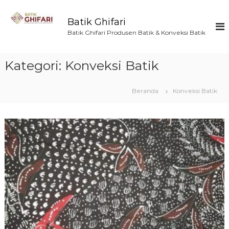
L
o
Batik Ghifari
n
Batik Ghifari Produsen Batik & Konveksi Batik
c
a
t
Kategori:
Konveksi Batik
k
e
k
Beranda
Konveksi Batik
o
n
t
e
n