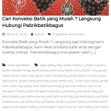
e
r
p
e
Cari Konveksi Batik yang Murah ? Langsung
r
c
Hubungi Pabrikbatikbagus
a
y
p
Maret 4, 2022
admin
Tinggalkan Komentar
a
a
Konveksi Batik yang Murah ? Langsung saja Hubungi kami
d
Pabrikbatikbagus, Kami Akan produksi batik anda dengan
a
C
kualitas terbaik. Pabrikbatikbagus merupakan salah […]
a
r
,
,
,
Konveksi Batik
baju batik
Baju batik modern
i
batik custom
K
,
,
,
,
,
batik handprinting
batik klasik
batik solo
batik sutra
Batik Tulis
grosir
o
,
,
,
,
batik
grosir batik cap
grosir batik handprint
grosir batik murah
grosir
n
,
,
,
,
batik print
grosir batik printing
grosir batik solo
Grosir Kain Batik
grosir
v
,
,
,
kain batik cap
grosir kain batik printing
grosir kain batik tulis
Grosir
e
,
,
,
,
Seragam Batik
grosir seragam sekolah
jual batik
jual batik cap
jual
k
,
,
,
,
batik klasik
jual batik murah
jual batik printing
jual batik solo
s
jual batik
i
,
,
,
,
tradisional
jual batik tulis
jual grosir batik
jual kain batik
jual kain batik
B
,
,
,
,
cap
jual seragam batik
jual seragam batik murah
kain batik
kain batik
a