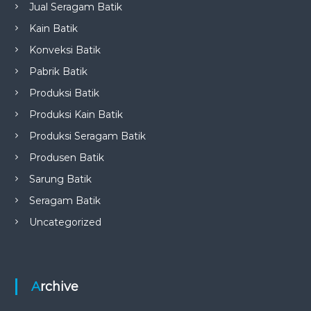
Jual Seragam Batik
Kain Batik
Konveksi Batik
Pabrik Batik
Produksi Batik
Produksi Kain Batik
Produksi Seragam Batik
Produsen Batik
Sarung Batik
Seragam Batik
Uncategorized
Archive