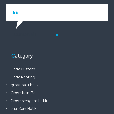
Testimonial 1
Category
Batik Custom
Batik Printing
grosir baju batik
Grosir Kain Batik
Grosir seragam batik
Jual Kain Batik