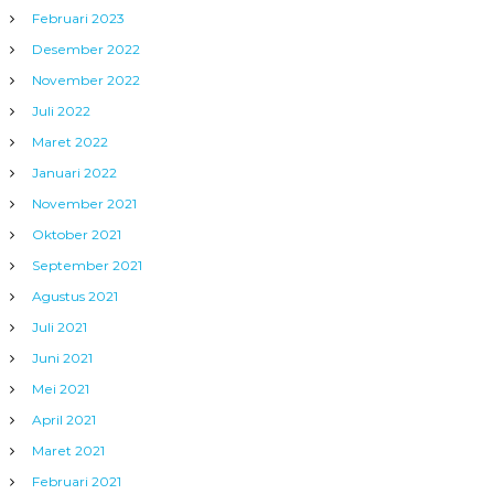
Februari 2023
Desember 2022
November 2022
Juli 2022
Maret 2022
Januari 2022
November 2021
Oktober 2021
September 2021
Agustus 2021
Juli 2021
Juni 2021
Mei 2021
April 2021
Maret 2021
Februari 2021