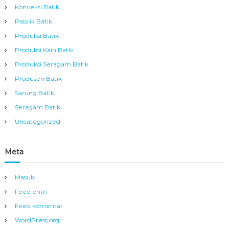
Konveksi Batik
Pabrik Batik
Produksi Batik
Produksi Kain Batik
Produksi Seragam Batik
Produsen Batik
Sarung Batik
Seragam Batik
Uncategorized
Meta
Masuk
Feed entri
Feed komentar
WordPress.org