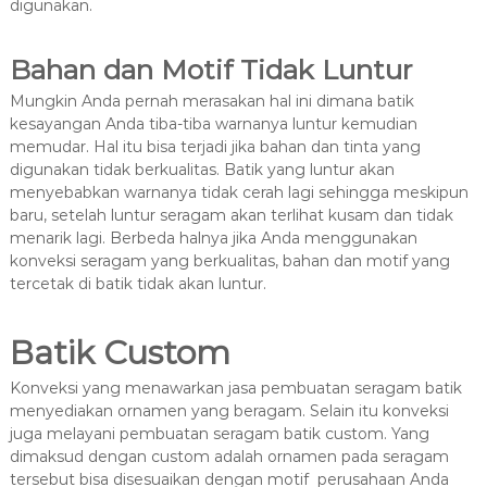
digunakan.
Bahan dan Motif Tidak Luntur
Mungkin Anda pernah merasakan hal ini dimana batik
kesayangan Anda tiba-tiba warnanya luntur kemudian
memudar. Hal itu bisa terjadi jika bahan dan tinta yang
digunakan tidak berkualitas. Batik yang luntur akan
menyebabkan warnanya tidak cerah lagi sehingga meskipun
baru, setelah luntur seragam akan terlihat kusam dan tidak
menarik lagi. Berbeda halnya jika Anda menggunakan
konveksi seragam yang berkualitas, bahan dan motif yang
tercetak di batik tidak akan luntur.
Batik Custom
Konveksi yang menawarkan jasa pembuatan seragam batik
menyediakan ornamen yang beragam. Selain itu konveksi
juga melayani pembuatan seragam batik custom. Yang
dimaksud dengan custom adalah ornamen pada seragam
tersebut bisa disesuaikan dengan motif perusahaan Anda