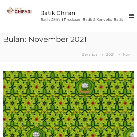
L
o
Batik Ghifari
n
Batik Ghifari Produsen Batik & Konveksi Batik
c
a
t
Bulan:
November 2021
k
e
k
Beranda
2021
Nov
o
n
t
e
n