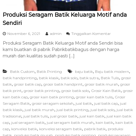
Produksi Seragam Batik Keluarga Motif anda
Sendiri
p
November 6, 2021
admin
Tinggalkan Komentar
a
Produksi Seragam Batik Keluarga Motif anda Sendiri bisa
d
kami buatkan di pabrik Pabrikbatikbagus dengan harga
a
P
murah dan kualitas sudah pasti […]
r
o
,
,
,
Batik Custom
Batik Printing
baju batik
Baju batik modern
d
u
,
,
,
,
,
batik handprinting
batik klasik
batik solo
batik sutra
Batik Tulis
grosir
k
,
,
,
,
batik
grosir batik cap
grosir batik handprint
grosir batik murah
grosir
s
,
,
,
,
batik print
grosir batik printing
grosir batik solo
Grosir Kain Batik
grosir
i
,
,
,
kain batik cap
grosir kain batik printing
grosir kain batik tulis
Grosir
S
,
,
,
,
Seragam Batik
grosir seragam sekolah
jual batik
jual batik cap
jual
e
,
,
,
,
batik klasik
jual batik murah
jual batik printing
jual batik solo
r
jual batik
a
,
,
,
,
tradisional
jual batik tulis
jual grosir batik
jual kain batik
jual kain batik
g
,
,
,
,
cap
jual seragam batik
jual seragam batik murah
kain batik
kain batik
a
,
,
,
,
cap
konveksi batik
konveksi seragam batik
pabrik batik
produksi
m
,
,
,
batik
produksi batik murah
produksi batik printing
produksi seragam