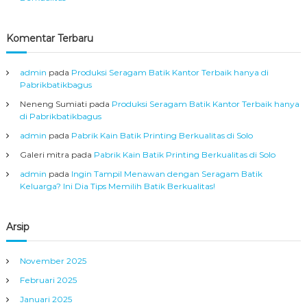
d
i
r
Komentar Terbaru
i
admin
pada
Produksi Seragam Batik Kantor Terbaik hanya di
Pabrikbatikbagus
Neneng Sumiati
pada
Produksi Seragam Batik Kantor Terbaik hanya
di Pabrikbatikbagus
admin
pada
Pabrik Kain Batik Printing Berkualitas di Solo
Galeri mitra
pada
Pabrik Kain Batik Printing Berkualitas di Solo
admin
pada
Ingin Tampil Menawan dengan Seragam Batik
Keluarga? Ini Dia Tips Memilih Batik Berkualitas!
Arsip
November 2025
Februari 2025
Januari 2025