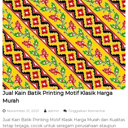
d
a
r
i
P
a
b
r
i
k
S
o
l
o
Jual Kain Batik Printing Motif Klasik Harga
Murah
p
November 21, 2021
admin
Tinggalkan Komentar
a
Jual Kain Batik Printing Motif Klasik Harga Murah dan Kualitas
d
tetap terjaga, cocok untuk seragam perusahaan ataupun
a