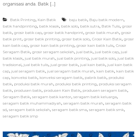
J
organisasi anda. Batik […]
u
a
,
,
,
Batik Printing
Kain Batik
baju batik
Baju batik modern
l
K
,
,
,
,
,
batik handprinting
batik klasik
batik solo
batik sutra
Batik Tulis
grosir
a
,
,
,
,
batik
grosir batik cap
grosir batik handprint
grosir batik murah
grosir
i
,
,
,
,
batik print
grosir batik printing
grosir batik solo
Grosir Kain Batik
grosir
n
,
,
,
kain batik cap
grosir kain batik printing
grosir kain batik tulis
Grosir
B
,
,
,
,
Seragam Batik
grosir seragam sekolah
jual batik
jual batik cap
jual
a
,
,
,
,
batik klasik
jual batik murah
jual batik printing
jual batik solo
t
jual batik
i
,
,
,
,
tradisional
jual batik tulis
jual grosir batik
jual kain batik
jual kain batik
k
,
,
,
,
cap
jual seragam batik
jual seragam batik murah
kain batik
kain batik
P
,
,
,
,
cap
konveksi batik
konveksi seragam batik
pabrik batik
produksi
r
,
,
,
batik
produksi batik murah
produksi batik printing
produksi seragam
i
,
,
,
,
batik
produsen batik
produsen Kain Batik
produsen seragam batik
n
,
,
,
Seragam Batik
seragam batik kantor
seragam batik keluarga
t
i
,
,
seragam batik muhammadiyah
seragam batik murah
seragam batik
n
,
,
,
,
sd
seragam batik sekolah
seragam batik sma
seragam batik smk
g
seragam batik smp
M
o
t
i