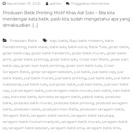
p
November 13, 2021
admin
Tinggalkan Komentar
a
Produsen Batik Printing Motif Khas Asli Solo – Bila kita
d
mendengar kata batik, pasti kita sudah mengetahui apa yang
a
P
dimaksudkan. […]
r
o
,
,
Produsen Batik
baju batik
Baju batik modern
batik
d
u
,
,
,
,
,
,
handprinting
batik klasik
batik solo
batik sutra
Batik Tulis
grosir batik
s
,
,
,
grosir batik cap
grosir batik handprint
grosir batik murah
grosir batik
e
,
,
,
,
print
grosir batik printing
grosir batik solo
Grosir Kain Batik
grosir kain
n
,
,
,
batik cap
grosir kain batik printing
grosir kain batik tulis
Grosir
B
,
,
,
,
Seragam Batik
grosir seragam sekolah
jual batik
jual batik cap
jual
a
,
,
,
,
batik klasik
jual batik murah
jual batik printing
jual batik solo
t
jual batik
i
,
,
,
,
tradisional
jual batik tulis
jual grosir batik
jual kain batik
jual kain batik
k
,
,
,
,
cap
jual seragam batik
jual seragam batik murah
kain batik
kain batik
P
,
,
,
,
cap
konveksi batik
konveksi seragam batik
pabrik batik
produksi
r
,
,
,
batik
produksi batik murah
produksi batik printing
produksi seragam
i
,
,
,
,
batik
produsen batik
produsen Kain Batik
produsen seragam batik
n
,
,
,
Seragam Batik
seragam batik kantor
seragam batik keluarga
t
i
,
,
seragam batik muhammadiyah
seragam batik murah
seragam batik
n
,
,
,
,
sd
seragam batik sekolah
seragam batik sma
seragam batik smk
g