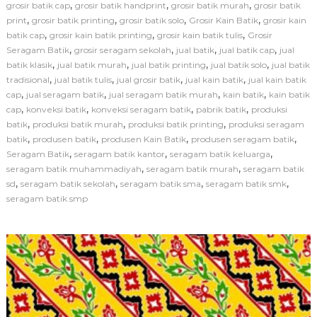
k
,
,
,
grosir batik cap
grosir batik handprint
grosir batik murah
grosir batik
s
,
,
,
,
print
grosir batik printing
grosir batik solo
Grosir Kain Batik
grosir kain
i
,
,
,
batik cap
grosir kain batik printing
grosir kain batik tulis
Grosir
K
,
,
,
,
Seragam Batik
grosir seragam sekolah
jual batik
jual batik cap
jual
a
,
,
,
,
batik klasik
jual batik murah
jual batik printing
jual batik solo
i
jual batik
n
,
,
,
,
tradisional
jual batik tulis
jual grosir batik
jual kain batik
jual kain batik
B
,
,
,
,
cap
jual seragam batik
jual seragam batik murah
kain batik
kain batik
a
,
,
,
,
cap
konveksi batik
konveksi seragam batik
pabrik batik
produksi
t
,
,
,
batik
produksi batik murah
produksi batik printing
produksi seragam
i
,
,
,
,
batik
produsen batik
produsen Kain Batik
produsen seragam batik
k
,
,
,
Seragam Batik
seragam batik kantor
seragam batik keluarga
M
u
,
,
seragam batik muhammadiyah
seragam batik murah
seragam batik
r
,
,
,
,
sd
seragam batik sekolah
seragam batik sma
seragam batik smk
a
seragam batik smp
h
L
a
n
g
s
u
n
g