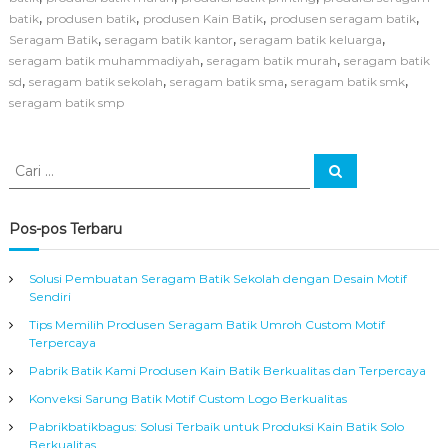
B
,
,
,
,
batik
produsen batik
produsen Kain Batik
produsen seragam batik
a
,
,
,
Seragam Batik
seragam batik kantor
seragam batik keluarga
t
i
,
,
seragam batik muhammadiyah
seragam batik murah
seragam batik
k
,
,
,
,
sd
seragam batik sekolah
seragam batik sma
seragam batik smk
K
seragam batik smp
e
l
u
C
a
C
a
a
r
r
g
r
i
a
i
Pos-pos Terbaru
M
:
o
t
Solusi Pembuatan Seragam Batik Sekolah dengan Desain Motif
i
Sendiri
f
Tips Memilih Produsen Seragam Batik Umroh Custom Motif
a
Terpercaya
n
d
Pabrik Batik Kami Produsen Kain Batik Berkualitas dan Terpercaya
a
Konveksi Sarung Batik Motif Custom Logo Berkualitas
S
e
Pabrikbatikbagus: Solusi Terbaik untuk Produksi Kain Batik Solo
n
Berkualitas