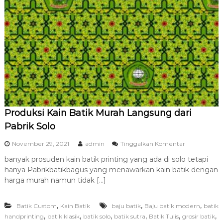
Produksi Kain Batik Murah Langsung dari
Pabrik Solo
p
November 29, 2021
admin
Tinggalkan Komentar
a
banyak prosuden kain batik printing yang ada di solo tetapi
d
hanya Pabrikbatikbagus yang menawarkan kain batik dengan
a
P
harga murah namun tidak […]
r
o
,
,
,
Batik Custom
Kain Batik
baju batik
Baju batik modern
d
batik
u
,
,
,
,
,
,
handprinting
batik klasik
batik solo
batik sutra
Batik Tulis
grosir batik