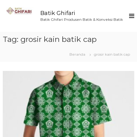
L
o
Batik Ghifari
n
Batik Ghifari Produsen Batik & Konveksi Batik
c
a
t
Tag:
grosir kain batik cap
k
e
k
Beranda
grosir kain batik cap
o
n
t
e
n