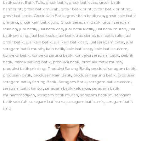
i
,
,
,
,
batik sutra
Batik Tulis
grosir batik
grosir batik cap
grosir batik
P
,
,
,
,
handprint
grosir batik murah
grosir batik print
grosir batik printing
e
,
,
,
grosir batik solo
Grosir Kain Batik
grosir kain batik cap
grosir kain batik
m
,
,
,
printing
grosir kain batik tulis
Grosir Seragam Batik
grosir seragam
b
,
,
,
,
,
sekolah
jual batik
jual batik cap
jual batik klasik
jual batik murah
u
jual
a
,
,
,
,
batik printing
jual batik solo
jual batik tradisional
jual batik tulis
jual
t
,
,
,
,
grosir batik
jual kain batik
jual kain batik cap
jual seragam batik
jual
a
,
,
,
,
seragam batik murah
kain batik
kain batik cap
kain batik custom
n
,
,
,
konveksi batik
konveksi sarung batik
konveksi seragam batik
pabrik
S
,
,
,
,
batik
pabrik sarung batik
produksi batik
produksi batik murah
e
,
,
,
produksi batik printing
Produksi Sarung Batik
produksi seragam batik
r
a
,
,
,
produsen batik
produsen Kain Batik
produsen sarung batik
produsen
g
,
,
,
,
seragam batik
Sarung Batik
Seragam Batik
seragam batik custom
a
,
,
seragam batik kantor
seragam batik keluarga
seragam batik
m
,
,
,
muhammadiyah
seragam batik murah
seragam batik sd
seragam
B
,
,
,
batik sekolah
seragam batik sma
seragam batik smk
seragam batik
a
smp
t
i
k
S
e
k