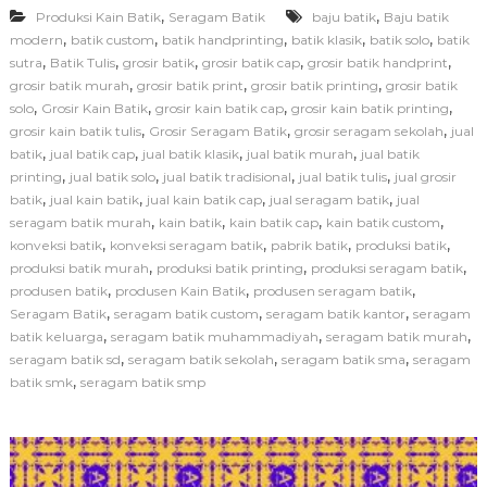
,
,
Produksi Kain Batik
Seragam Batik
baju batik
d
Baju batik
u
,
,
,
,
,
modern
batik custom
batik handprinting
batik klasik
batik solo
batik
k
,
,
,
,
,
sutra
Batik Tulis
grosir batik
grosir batik cap
grosir batik handprint
s
,
,
,
grosir batik murah
grosir batik print
grosir batik printing
grosir batik
i
,
,
,
,
solo
Grosir Kain Batik
grosir kain batik cap
grosir kain batik printing
S
,
,
,
grosir kain batik tulis
Grosir Seragam Batik
grosir seragam sekolah
jual
e
,
,
,
,
batik
jual batik cap
jual batik klasik
jual batik murah
jual batik
r
a
,
,
,
,
printing
jual batik solo
jual batik tradisional
jual batik tulis
jual grosir
g
,
,
,
,
batik
jual kain batik
jual kain batik cap
jual seragam batik
jual
a
,
,
,
,
seragam batik murah
kain batik
kain batik cap
kain batik custom
m
,
,
,
,
konveksi batik
konveksi seragam batik
pabrik batik
produksi batik
B
,
,
,
produksi batik murah
produksi batik printing
produksi seragam batik
a
,
,
,
produsen batik
produsen Kain Batik
produsen seragam batik
t
i
,
,
,
Seragam Batik
seragam batik custom
seragam batik kantor
seragam
k
,
,
,
batik keluarga
seragam batik muhammadiyah
seragam batik murah
S
,
,
,
seragam batik sd
seragam batik sekolah
seragam batik sma
seragam
e
,
batik smk
seragam batik smp
k
o
l
a
h
d