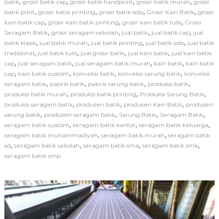
,
,
,
,
batik
grosir batik cap
grosir batik handprint
grosir batik murah
grosir
s
,
,
,
,
batik print
grosir batik printing
grosir batik solo
Grosir Kain Batik
grosir
i
,
,
,
kain batik cap
grosir kain batik printing
grosir kain batik tulis
Grosir
S
,
,
,
,
Seragam Batik
grosir seragam sekolah
jual batik
jual batik cap
jual
a
,
,
,
,
batik klasik
jual batik murah
jual batik printing
jual batik solo
r
jual batik
u
,
,
,
,
tradisional
jual batik tulis
jual grosir batik
jual kain batik
jual kain batik
n
,
,
,
,
cap
jual seragam batik
jual seragam batik murah
kain batik
kain batik
g
,
,
,
,
cap
kain batik custom
konveksi batik
konveksi sarung batik
konveksi
B
,
,
,
,
seragam batik
pabrik batik
pabrik sarung batik
produksi batik
a
,
,
,
produksi batik murah
produksi batik printing
Produksi Sarung Batik
t
,
,
,
produksi seragam batik
produsen batik
produsen Kain Batik
i
produsen
k
,
,
,
,
sarung batik
produsen seragam batik
Sarung Batik
Seragam Batik
M
,
,
,
seragam batik custom
seragam batik kantor
seragam batik keluarga
o
,
,
seragam batik muhammadiyah
seragam batik murah
seragam batik
t
,
,
,
,
sd
seragam batik sekolah
seragam batik sma
seragam batik smk
i
seragam batik smp
f
C
u
s
t
o
m
L