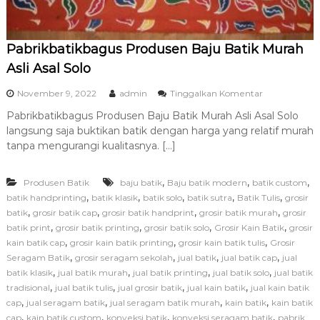
Pabrikbatikbagus Produsen Baju Batik Murah
Asli Asal Solo
p
November 9, 2022
admin
Tinggalkan Komentar
a
Pabrikbatikbagus Produsen Baju Batik Murah Asli Asal Solo
d
langsung saja buktikan batik dengan harga yang relatif murah
a
P
tanpa mengurangi kualitasnya. […]
a
b
,
,
,
Produsen Batik
baju batik
Baju batik modern
batik custom
r
i
,
,
,
,
,
batik handprinting
batik klasik
batik solo
batik sutra
Batik Tulis
grosir
k
,
,
,
,
batik
grosir batik cap
grosir batik handprint
grosir batik murah
grosir
b
,
,
,
,
batik print
grosir batik printing
grosir batik solo
Grosir Kain Batik
grosir
a
,
,
,
kain batik cap
grosir kain batik printing
grosir kain batik tulis
Grosir
t
,
,
,
,
Seragam Batik
grosir seragam sekolah
jual batik
jual batik cap
jual
i
,
,
,
,
batik klasik
jual batik murah
jual batik printing
jual batik solo
k
jual batik
b
,
,
,
,
tradisional
jual batik tulis
jual grosir batik
jual kain batik
jual kain batik
a
,
,
,
,
cap
jual seragam batik
jual seragam batik murah
kain batik
kain batik
g
,
,
,
,
cap
kain batik custom
konveksi batik
konveksi seragam batik
pabrik