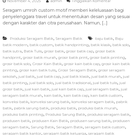
p
November 4, 2025
admin
Tinggalkan Komentar
i
a
r
Seragam umroh custom motif memberi keleluasaan bagi
d
i
penyelenggara travel untuk menentukan desain yang sesuai
a
T
dengan karakter dan citra perusahaan. Namun, […]
i
p
,
,
Produksi Seragam Batik
Seragam Batik
baju batik
s
Baju
M
,
,
,
,
,
batik modern
batik custom
batik handprinting
batik klasik
batik solo
e
,
,
,
,
batik sutra
Batik Tulis
grosir batik
grosir batik cap
grosir batik
m
,
,
,
,
handprint
grosir batik murah
grosir batik print
grosir batik printing
i
,
,
,
grosir batik solo
Grosir Kain Batik
grosir kain batik cap
grosir kain batik
l
,
,
,
printing
grosir kain batik tulis
Grosir Seragam Batik
grosir seragam
i
,
,
,
,
,
sekolah
jual batik
jual batik cap
jual batik klasik
jual batik murah
h
jual
P
,
,
,
,
batik printing
jual batik solo
jual batik tradisional
jual batik tulis
jual
r
,
,
,
,
grosir batik
jual kain batik
jual kain batik cap
jual seragam batik
jual
o
,
,
,
,
seragam batik murah
kain batik
kain batik cap
kain batik custom
d
,
,
,
konveksi batik
konveksi sarung batik
konveksi seragam batik
pabrik
u
,
,
,
,
batik
pabrik sarung batik
produksi batik
produksi batik murah
s
,
,
,
produksi batik printing
Produksi Sarung Batik
produksi seragam batik
e
n
,
,
,
produsen batik
produsen Kain Batik
produsen sarung batik
produsen
S
,
,
,
,
seragam batik
Sarung Batik
Seragam Batik
seragam batik custom
e
,
,
seragam batik kantor
seragam batik keluarga
seragam batik