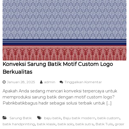
a
l
i
t
a
s
d
a
n
T
e
r
Konveksi Sarung Batik Motif Custom Logo
p
e
Berkualitas
r
c
p
Januari 28, 2025
admin
Tinggalkan Komentar
a
a
y
Apakah Anda sedang mencari konveksi terpercaya untuk
d
a
memproduksi sarung batik dengan motif custom logo?
a
K
Pabrikbatikbagus hadir sebagai solusi terbaik untuk […]
o
n
,
,
,
Sarung Batik
baju batik
Baju batik modern
batik custom
v
e
,
,
,
,
,
batik handprinting
batik klasik
batik solo
batik sutra
Batik Tulis
grosir
k