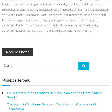
u
,
,
,
,
batik
produksi batik
produksi batik murah
produksi batik printing
s
,
,
,
produksi seragam batik
produsen batik
produsen Kain Batik
produsen
P
,
,
,
seragam batik
Seragam Batik
seragam batik custom
seragam batik
r
o
,
,
,
kantor
seragam batik keluarga
seragam batik muhammadiyah
d
,
,
,
seragam batik murah
seragam batik sd
seragam batik sekolah
u
,
,
seragam batik sma
seragam batik smk
seragam batik smp
s
e
n
B
N
a
Pos-pos lama
j
u
a
C
B
C
a
a
a
r
v
t
r
i
i
i
Pos-pos Terbaru
k
:
i
M
u
Solusi Pembuatan Seragam Batik Sekolah dengan Desain Motif
g
r
Sendiri
a
Tips Memilih Produsen Seragam Batik Umroh Custom Motif
h
a
Terpercaya
A