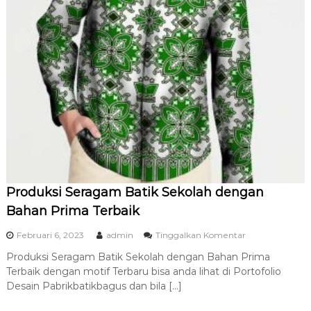
S
i
m
b
o
l
I
d
e
n
t
i
t
a
s
Produksi Seragam Batik Sekolah dengan
Bahan Prima Terbaik
p
Februari 6, 2023
admin
Tinggalkan Komentar
a
Produksi Seragam Batik Sekolah dengan Bahan Prima
d
Terbaik dengan motif Terbaru bisa anda lihat di Portofolio
a
P
Desain Pabrikbatikbagus dan bila […]
r
o