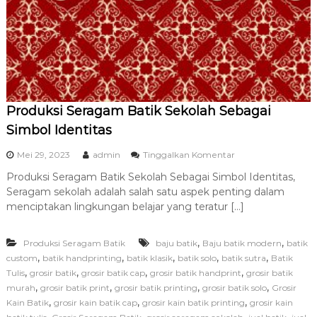
U
m
r
o
h
T
e
r
Produksi Seragam Batik Sekolah Sebagai
b
a
Simbol Identitas
i
k
p
Mei 29, 2023
admin
Tinggalkan Komentar
d
a
a
Produksi Seragam Batik Sekolah Sebagai Simbol Identitas,
d
n
Seragam sekolah adalah salah satu aspek penting dalam
a
T
P
menciptakan lingkungan belajar yang teratur […]
e
r
r
o
p
,
,
Produksi Seragam Batik
baju batik
Baju batik modern
d
batik
e
u
,
,
,
,
,
custom
batik handprinting
batik klasik
batik solo
batik sutra
Batik
r
k
,
,
,
,
Tulis
grosir batik
grosir batik cap
grosir batik handprint
grosir batik
c
s
,
,
,
,
murah
grosir batik print
grosir batik printing
grosir batik solo
Grosir
a
i
y
,
,
,
Kain Batik
grosir kain batik cap
grosir kain batik printing
grosir kain
S
a
,
,
,
,