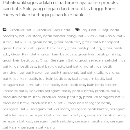
Pabrikbatikbagus adalah mitra terpercaya dalam produksi
d
kain batik Solo yang elegan dan berkualitas tinggi. Kami
a
P
menyediakan berbagai pilihan kain batik […]
a
b
,
,
Produksi Batik
Produksi Kain Batik
baju batik
r
Baju batik
i
,
,
,
,
,
modern
batik custom
batik handprinting
batik klasik
batik solo
batik
k
,
,
,
,
,
sutra
Batik Tulis
grosir batik
grosir batik cap
grosir batik handprint
b
,
,
,
grosir batik murah
grosir batik print
grosir batik printing
grosir batik
a
,
,
,
,
solo
Grosir Kain Batik
grosir kain batik cap
grosir kain batik printing
t
,
,
,
grosir kain batik tulis
Grosir Seragam Batik
grosir seragam sekolah
jual
i
,
,
,
,
batik
jual batik cap
jual batik klasik
jual batik murah
jual batik
k
b
,
,
,
,
printing
jual batik solo
jual batik tradisional
jual batik tulis
jual grosir
a
,
,
,
,
batik
jual kain batik
jual kain batik cap
jual seragam batik
jual
g
,
,
,
,
seragam batik murah
kain batik
kain batik cap
kain batik custom
u
,
,
,
,
konveksi batik
konveksi seragam batik
pabrik batik
produksi batik
s
,
,
,
produksi batik murah
produksi batik printing
produksi seragam batik
:
,
,
,
produsen batik
produsen Kain Batik
produsen seragam batik
S
o
,
,
,
Seragam Batik
seragam batik custom
seragam batik kantor
seragam
l
,
,
,
batik keluarga
seragam batik muhammadiyah
seragam batik murah
u
,
,
,
seragam batik sd
seragam batik sekolah
seragam batik sma
seragam
s
,
batik smk
seragam batik smp
i