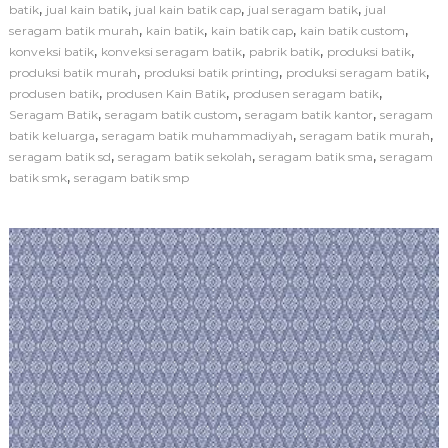
a
,
,
,
,
batik
jual kain batik
jual kain batik cap
jual seragam batik
jual
m
,
,
,
,
seragam batik murah
kain batik
kain batik cap
kain batik custom
i
,
,
,
,
konveksi batik
konveksi seragam batik
pabrik batik
produksi batik
P
,
,
,
produksi batik murah
produksi batik printing
produksi seragam batik
r
,
,
,
produsen batik
produsen Kain Batik
produsen seragam batik
o
d
,
,
,
Seragam Batik
seragam batik custom
seragam batik kantor
seragam
u
,
,
,
batik keluarga
seragam batik muhammadiyah
seragam batik murah
s
,
,
,
seragam batik sd
seragam batik sekolah
seragam batik sma
seragam
e
,
batik smk
seragam batik smp
n
K
a
i
n
B
a
t
i
k
B
e
r
k
u