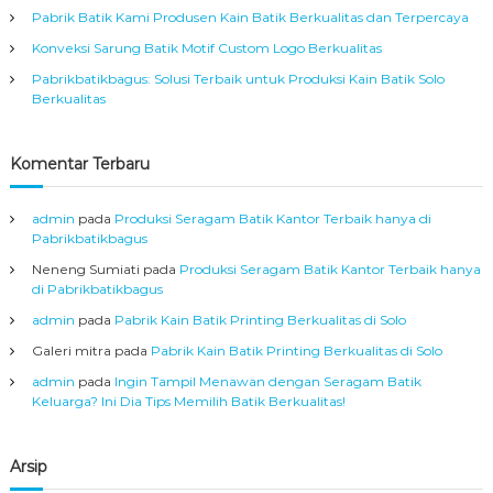
s
Pabrik Batik Kami Produsen Kain Batik Berkualitas dan Terpercaya
s
l
Konveksi Sarung Batik Motif Custom Logo Berkualitas
i
A
i
Pabrikbatikbagus: Solusi Terbaik untuk Produksi Kain Batik Solo
s
Berkualitas
a
p
l
S
Komentar Terbaru
o
o
l
o
admin
pada
Produksi Seragam Batik Kantor Terbaik hanya di
s
Pabrikbatikbagus
Neneng Sumiati
pada
Produksi Seragam Batik Kantor Terbaik hanya
di Pabrikbatikbagus
admin
pada
Pabrik Kain Batik Printing Berkualitas di Solo
Galeri mitra
pada
Pabrik Kain Batik Printing Berkualitas di Solo
admin
pada
Ingin Tampil Menawan dengan Seragam Batik
Keluarga? Ini Dia Tips Memilih Batik Berkualitas!
Arsip