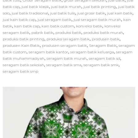
batik tulis
Grosir Seragam Batik
grosir seragam sekolah
jual batik
jual
e
,
,
,
,
batik cap
jual batik klasik
jual batik murah
jual batik printing
r
jual batik
a
,
,
,
,
,
solo
jual batik tradisional
jual batik tulis
jual grosir batik
jual kain batik
g
,
,
,
jual kain batik cap
jual seragam batik
jual seragam batik murah
kain
a
,
,
,
,
batik
kain batik cap
kain batik custom
konveksi batik
konveksi
m
,
,
,
,
seragam batik
pabrik batik
produksi batik
produksi batik murah
B
,
,
,
produksi batik printing
produksi seragam batik
produsen batik
a
,
,
,
produsen Kain Batik
produsen seragam batik
Seragam Batik
t
seragam
i
,
,
,
batik custom
seragam batik kantor
seragam batik keluarga
seragam
k
,
,
,
batik muhammadiyah
seragam batik murah
seragam batik sd
S
,
,
,
seragam batik sekolah
seragam batik sma
seragam batik smk
e
seragam batik smp
k
o
l
a
h
S
e
b
a
g
a
i