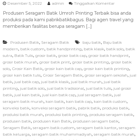
p
Desember 5, 2022
admin
Tinggalkan Komentar
a
Produsen Seragam Batik Umroh Printing Terbaik bisa anda
d
produksi pada kami pabrikbatikbagus. Bagi agen travel yang
a
P
memberikan fasilitas berupa seragam […]
r
o
,
,
Produsen Batik
Seragam Batik
baju batik
Baju batik
d
u
,
,
,
,
,
modern
batik custom
batik handprinting
batik klasik
batik solo
batik
s
,
,
,
,
,
sutra
Batik Tulis
grosir batik
grosir batik cap
grosir batik handprint
e
,
,
,
grosir batik murah
grosir batik print
grosir batik printing
grosir batik
n
,
,
,
,
solo
Grosir Kain Batik
grosir kain batik cap
grosir kain batik printing
S
,
,
,
grosir kain batik tulis
Grosir Seragam Batik
grosir seragam sekolah
jual
e
,
,
,
,
batik
jual batik cap
jual batik klasik
jual batik murah
jual batik
r
a
,
,
,
,
printing
jual batik solo
jual batik tradisional
jual batik tulis
jual grosir
g
,
,
,
,
batik
jual kain batik
jual kain batik cap
jual seragam batik
jual
a
,
,
,
,
seragam batik murah
kain batik
kain batik cap
kain batik custom
m
,
,
,
,
konveksi batik
konveksi seragam batik
pabrik batik
produksi batik
B
,
,
,
produksi batik murah
produksi batik printing
produksi seragam batik
a
,
,
,
produsen batik
produsen Kain Batik
produsen seragam batik
t
i
,
,
,
Seragam Batik
seragam batik custom
seragam batik kantor
seragam
k
,
,
,
batik keluarga
seragam batik muhammadiyah
seragam batik murah
U