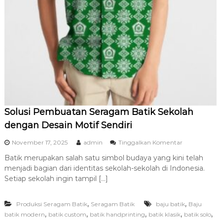
Solusi Pembuatan Seragam Batik Sekolah
dengan Desain Motif Sendiri
p
November 17, 2025
admin
Tinggalkan Komentar
a
Batik merupakan salah satu simbol budaya yang kini telah
d
menjadi bagian dari identitas sekolah-sekolah di Indonesia.
a
S
Setiap sekolah ingin tampil […]
o
l
,
,
Produksi Seragam Batik
Seragam Batik
baju batik
u
Baju
s
,
,
,
,
,
batik modern
batik custom
batik handprinting
batik klasik
batik solo