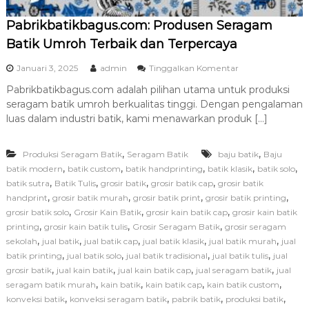
a
Pabrikbatikbagus.com: Produsen Seragam
t
i
Batik Umroh Terbaik dan Terpercaya
k
S
p
Januari 3, 2025
admin
Tinggalkan Komentar
o
a
l
Pabrikbatikbagus.com adalah pilihan utama untuk produksi
d
o
seragam batik umroh berkualitas tinggi. Dengan pengalaman
a
B
P
luas dalam industri batik, kami menawarkan produk […]
e
a
r
b
k
,
,
Produksi Seragam Batik
Seragam Batik
baju batik
r
Baju
u
i
,
,
,
,
,
batik modern
batik custom
batik handprinting
batik klasik
batik solo
a
k
,
,
,
,
batik sutra
Batik Tulis
grosir batik
grosir batik cap
grosir batik
l
b
,
,
,
,
handprint
grosir batik murah
grosir batik print
grosir batik printing
i
a
t
,
,
,
grosir batik solo
Grosir Kain Batik
grosir kain batik cap
grosir kain batik
t
a
,
,
,
printing
grosir kain batik tulis
Grosir Seragam Batik
grosir seragam
i
s
,
,
,
,
,
sekolah
jual batik
jual batik cap
jual batik klasik
jual batik murah
k
jual
b
,
,
,
,
batik printing
jual batik solo
jual batik tradisional
jual batik tulis
jual
a
,
,
,
,
grosir batik
jual kain batik
jual kain batik cap
jual seragam batik
jual
g
,
,
,
,
seragam batik murah
kain batik
kain batik cap
kain batik custom
u
,
,
,
,
konveksi batik
konveksi seragam batik
pabrik batik
produksi batik
s