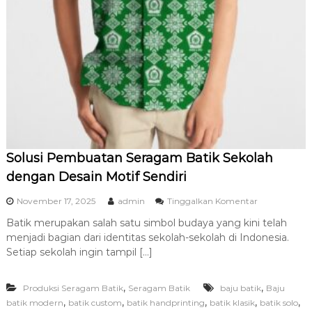
Solusi Pembuatan Seragam Batik Sekolah
dengan Desain Motif Sendiri
p
November 17, 2025
admin
Tinggalkan Komentar
a
Batik merupakan salah satu simbol budaya yang kini telah
d
menjadi bagian dari identitas sekolah-sekolah di Indonesia.
a
S
Setiap sekolah ingin tampil […]
o
l
,
,
Produksi Seragam Batik
Seragam Batik
baju batik
u
Baju
s
,
,
,
,
,
batik modern
batik custom
batik handprinting
batik klasik
batik solo