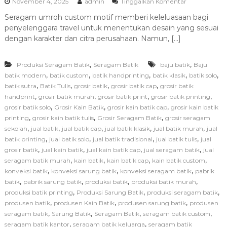
p
November 4, 2025
admin
Tinggalkan Komentar
i
a
r
Seragam umroh custom motif memberi keleluasaan bagi
d
i
penyelenggara travel untuk menentukan desain yang sesuai
a
T
dengan karakter dan citra perusahaan. Namun, […]
i
p
,
,
Produksi Seragam Batik
Seragam Batik
baju batik
s
Baju
M
,
,
,
,
,
batik modern
batik custom
batik handprinting
batik klasik
batik solo
e
,
,
,
,
batik sutra
Batik Tulis
grosir batik
grosir batik cap
grosir batik
m
,
,
,
,
handprint
grosir batik murah
grosir batik print
grosir batik printing
i
,
,
,
grosir batik solo
Grosir Kain Batik
grosir kain batik cap
grosir kain batik
l
,
,
,
printing
grosir kain batik tulis
Grosir Seragam Batik
grosir seragam
i
,
,
,
,
,
sekolah
jual batik
jual batik cap
jual batik klasik
jual batik murah
h
jual
P
,
,
,
,
batik printing
jual batik solo
jual batik tradisional
jual batik tulis
jual
r
,
,
,
,
grosir batik
jual kain batik
jual kain batik cap
jual seragam batik
jual
o
,
,
,
,
seragam batik murah
kain batik
kain batik cap
kain batik custom
d
,
,
,
konveksi batik
konveksi sarung batik
konveksi seragam batik
pabrik
u
,
,
,
,
batik
pabrik sarung batik
produksi batik
produksi batik murah
s
,
,
,
produksi batik printing
Produksi Sarung Batik
produksi seragam batik
e
n
,
,
,
produsen batik
produsen Kain Batik
produsen sarung batik
produsen
S
,
,
,
,
seragam batik
Sarung Batik
Seragam Batik
seragam batik custom
e
,
,
seragam batik kantor
seragam batik keluarga
seragam batik