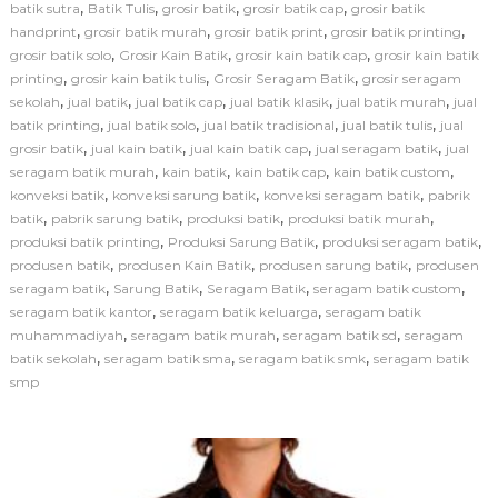
i
,
,
,
,
batik sutra
Batik Tulis
grosir batik
grosir batik cap
grosir batik
P
,
,
,
,
handprint
grosir batik murah
grosir batik print
grosir batik printing
e
,
,
,
grosir batik solo
Grosir Kain Batik
grosir kain batik cap
grosir kain batik
m
,
,
,
printing
grosir kain batik tulis
Grosir Seragam Batik
grosir seragam
b
,
,
,
,
,
sekolah
jual batik
jual batik cap
jual batik klasik
jual batik murah
u
jual
a
,
,
,
,
batik printing
jual batik solo
jual batik tradisional
jual batik tulis
jual
t
,
,
,
,
grosir batik
jual kain batik
jual kain batik cap
jual seragam batik
jual
a
,
,
,
,
seragam batik murah
kain batik
kain batik cap
kain batik custom
n
,
,
,
konveksi batik
konveksi sarung batik
konveksi seragam batik
pabrik
S
,
,
,
,
batik
pabrik sarung batik
produksi batik
produksi batik murah
e
,
,
,
produksi batik printing
Produksi Sarung Batik
produksi seragam batik
r
a
,
,
,
produsen batik
produsen Kain Batik
produsen sarung batik
produsen
g
,
,
,
,
seragam batik
Sarung Batik
Seragam Batik
seragam batik custom
a
,
,
seragam batik kantor
seragam batik keluarga
seragam batik
m
,
,
,
muhammadiyah
seragam batik murah
seragam batik sd
seragam
B
,
,
,
batik sekolah
seragam batik sma
seragam batik smk
seragam batik
a
smp
t
i
k
S
e
k