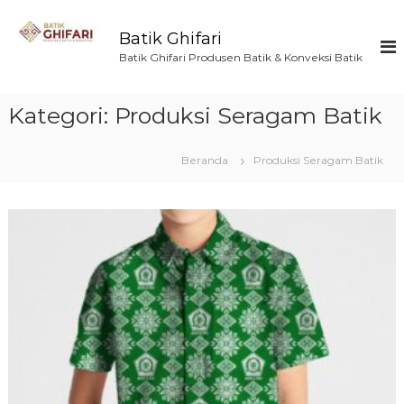
L
o
Batik Ghifari
n
Batik Ghifari Produsen Batik & Konveksi Batik
c
a
t
Kategori:
Produksi Seragam Batik
k
e
k
Beranda
Produksi Seragam Batik
o
n
t
e
n