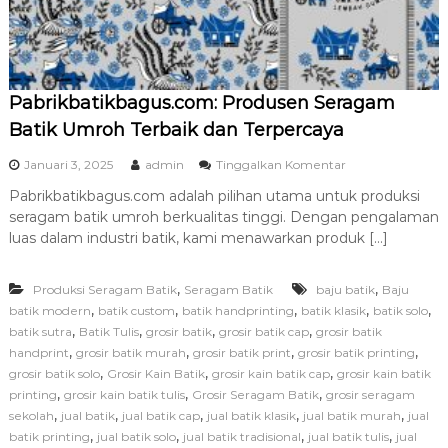
f
T
e
r
p
e
Pabrikbatikbagus.com: Produsen Seragam
r
Batik Umroh Terbaik dan Terpercaya
c
a
p
Januari 3, 2025
admin
Tinggalkan Komentar
y
a
a
Pabrikbatikbagus.com adalah pilihan utama untuk produksi
d
seragam batik umroh berkualitas tinggi. Dengan pengalaman
a
P
luas dalam industri batik, kami menawarkan produk […]
a
b
,
,
Produksi Seragam Batik
Seragam Batik
baju batik
r
Baju
i
,
,
,
,
,
batik modern
batik custom
batik handprinting
batik klasik
batik solo
k
,
,
,
,
batik sutra
Batik Tulis
grosir batik
grosir batik cap
grosir batik
b
,
,
,
,
handprint
grosir batik murah
grosir batik print
grosir batik printing
a
,
,
,
grosir batik solo
Grosir Kain Batik
grosir kain batik cap
grosir kain batik
t
,
,
,
printing
grosir kain batik tulis
Grosir Seragam Batik
grosir seragam
i
,
,
,
,
,
sekolah
jual batik
jual batik cap
jual batik klasik
jual batik murah
k
jual
b
,
,
,
,
batik printing
jual batik solo
jual batik tradisional
jual batik tulis
jual