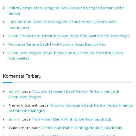
g
Solusi Pembuatan Seragam Batik Sekolah dengan Desain Motif
a
Sendiri
i
Tips Memilih Produsen Seragam Batik Umroh Custom Motif
S
Terpercaya
i
m
Pabrik Batik Kami Produsen Kain Batik Berkualitas dan Terpercaya
b
o
Konveksi Sarung Batik Motif Custom Logo Berkualitas
l
Pabrikbatikbagus: Solusi Terbaik untuk Produksi Kain Batik Solo
I
Berkualitas
d
e
n
Komentar Terbaru
t
i
t
admin
pada
Produksi Seragam Batik Kantor Terbaik hanya di
a
Pabrikbatikbagus
s
Neneng Sumiati
pada
Produksi Seragam Batik Kantor Terbaik hanya
di Pabrikbatikbagus
admin
pada
Pabrik Kain Batik Printing Berkualitas di Solo
Galeri mitra
pada
Pabrik Kain Batik Printing Berkualitas di Solo