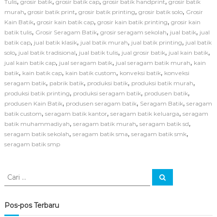
,
,
,
,
Tulis
grosir batik
grosir batik cap
grosir batik handprint
grosir batik
c
s
,
,
,
,
murah
grosir batik print
grosir batik printing
grosir batik solo
Grosir
a
i
y
,
,
,
Kain Batik
grosir kain batik cap
grosir kain batik printing
grosir kain
S
a
,
,
,
,
batik tulis
Grosir Seragam Batik
grosir seragam sekolah
jual batik
jual
e
,
,
,
,
batik cap
jual batik klasik
jual batik murah
jual batik printing
r
jual batik
a
,
,
,
,
,
solo
jual batik tradisional
jual batik tulis
jual grosir batik
jual kain batik
g
,
,
,
jual kain batik cap
jual seragam batik
jual seragam batik murah
kain
a
,
,
,
,
batik
kain batik cap
kain batik custom
konveksi batik
konveksi
m
,
,
,
,
seragam batik
pabrik batik
produksi batik
produksi batik murah
B
,
,
,
produksi batik printing
produksi seragam batik
produsen batik
a
,
,
,
produsen Kain Batik
produsen seragam batik
Seragam Batik
t
seragam
i
,
,
,
batik custom
seragam batik kantor
seragam batik keluarga
seragam
k
,
,
,
batik muhammadiyah
seragam batik murah
seragam batik sd
S
,
,
,
seragam batik sekolah
seragam batik sma
seragam batik smk
e
seragam batik smp
k
o
l
C
a
C
a
h
a
r
S
r
i
e
i
Pos-pos Terbaru
b
:
a