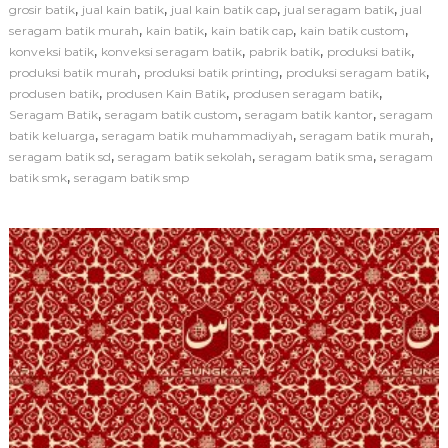
a
,
,
,
,
grosir batik
jual kain batik
jual kain batik cap
jual seragam batik
jual
g
,
,
,
,
seragam batik murah
kain batik
kain batik cap
kain batik custom
u
,
,
,
,
konveksi batik
konveksi seragam batik
pabrik batik
produksi batik
s
,
,
,
produksi batik murah
produksi batik printing
produksi seragam batik
.
,
,
,
produsen batik
produsen Kain Batik
produsen seragam batik
c
o
,
,
,
Seragam Batik
seragam batik custom
seragam batik kantor
seragam
m
,
,
,
batik keluarga
seragam batik muhammadiyah
seragam batik murah
:
,
,
,
seragam batik sd
seragam batik sekolah
seragam batik sma
seragam
P
,
batik smk
seragam batik smp
r
o
d
u
s
e
n
S
e
r
a
g
a
m
B