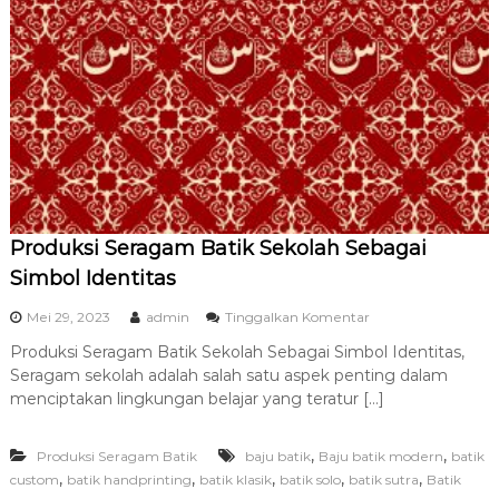
a
t
i
k
U
m
r
o
h
T
e
r
Produksi Seragam Batik Sekolah Sebagai
b
a
Simbol Identitas
i
k
p
Mei 29, 2023
admin
Tinggalkan Komentar
d
a
a
Produksi Seragam Batik Sekolah Sebagai Simbol Identitas,
d
n
Seragam sekolah adalah salah satu aspek penting dalam
a
T
P
menciptakan lingkungan belajar yang teratur […]
e
r
r
o
p
,
,
Produksi Seragam Batik
baju batik
Baju batik modern
d
batik
e
u
,
,
,
,
,
custom
batik handprinting
batik klasik
batik solo
batik sutra
Batik
r
k