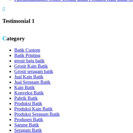
Testimonial 1
Category
Batik Custom
Batik Printing
grosir baju batik
Grosir Kain Batik
Grosir seragam batik
Jual Kain Batik
Jual Seragam Batik
Kain Batik
Konveksi Batik
Pabrik Batik
Produksi Batik
Produksi Kain Batik
Produksi Seragam Batik
Produsen Batik
Sarung Batik
Seragam Batik