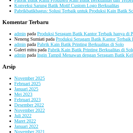
Pabrik Batik Kami Produsen Kain Batik Berkualitas dan Terpe
Konveksi Sarung Batik Motif Custom Logo Berkualitas
Pabrikbatikbagus: Solusi Terbaik untuk Produksi Kain Batik So
Komentar Terbaru
admin
pada
Produksi Seragam Batik Kantor Terbaik hanya di 
Neneng Sumiati
pada
Produksi Seragam Batik Kantor Terbaik 
admin
pada
Pabrik Kain Batik Printing Berkualitas di Solo
Galeri mitra
pada
Pabrik Kain Batik Printing Berkualitas di Sol
admin
pada
Ingin Tampil Menawan dengan Seragam Batik Kelua
Arsip
November 2025
Februari 2025
Januari 2025
Mei 2023
Februari 2023
Desember 2022
November 2022
Juli 2022
Maret 2022
Januari 2022
November 2021