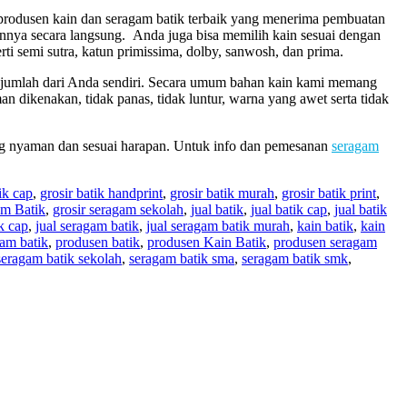
 produsen kain dan seragam batik terbaik yang menerima pembuatan
ennya secara langsung. Anda juga bisa memilih kain sesuai dengan
i semi sutra, katun primissima, dolby, sanwosh, dan prima.
n jumlah dari Anda sendiri. Secara umum bahan kain kami memang
dikenakan, tidak panas, tidak luntur, warna yang awet serta tidak
g nyaman dan sesuai harapan. Untuk info dan pemesanan
seragam
ik cap
,
grosir batik handprint
,
grosir batik murah
,
grosir batik print
,
am Batik
,
grosir seragam sekolah
,
jual batik
,
jual batik cap
,
jual batik
ik cap
,
jual seragam batik
,
jual seragam batik murah
,
kain batik
,
kain
am batik
,
produsen batik
,
produsen Kain Batik
,
produsen seragam
seragam batik sekolah
,
seragam batik sma
,
seragam batik smk
,