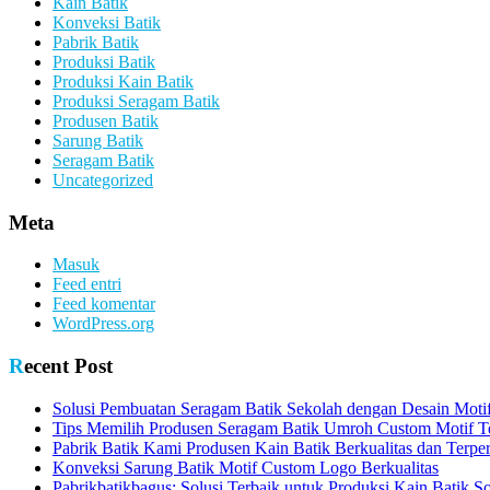
Kain Batik
Konveksi Batik
Pabrik Batik
Produksi Batik
Produksi Kain Batik
Produksi Seragam Batik
Produsen Batik
Sarung Batik
Seragam Batik
Uncategorized
Meta
Masuk
Feed entri
Feed komentar
WordPress.org
Recent Post
Solusi Pembuatan Seragam Batik Sekolah dengan Desain Motif
Tips Memilih Produsen Seragam Batik Umroh Custom Motif T
Pabrik Batik Kami Produsen Kain Batik Berkualitas dan Terpe
Konveksi Sarung Batik Motif Custom Logo Berkualitas
Pabrikbatikbagus: Solusi Terbaik untuk Produksi Kain Batik So