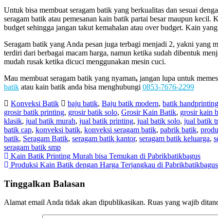
Untuk bisa membuat seragam batik yang berkualitas dan sesuai den
seragam batik atau pemesanan kain batik partai besar maupun kecil.
budget sehingga jangan takut kemahalan atau over budget. Kain yang 
Seragam batik yang Anda pesan juga terbagi menjadi 2, yakni yang 
terdiri dari berbagai macam harga, namun ketika sudah dibentuk men
mudah rusak ketika dicuci menggunakan mesin cuci.
Mau membuat seragam batik yang nyaman
,
jangan lupa untuk memes
batik
atau kain batik anda bisa menghubungi
0853-7676-2299
Konveksi Batik
baju batik
,
Baju batik modern
,
batik handprintin
grosir batik printing
,
grosir batik solo
,
Grosir Kain Batik
,
grosir kain 
klasik
,
jual batik murah
,
jual batik printing
,
jual batik solo
,
jual batik t
batik cap
,
konveksi batik
,
konveksi seragam batik
,
pabrik batik
,
produ
batik
,
Seragam Batik
,
seragam batik kantor
,
seragam batik keluarga
,
s
seragam batik smp
Navigasi
Kain Batik Printing Murah bisa Temukan di Pabrikbatikbagus
Produksi Kain Batik dengan Harga Terjangkau di Pabrikbatikbagus
pos
Tinggalkan Balasan
Alamat email Anda tidak akan dipublikasikan.
Ruas yang wajib ditan