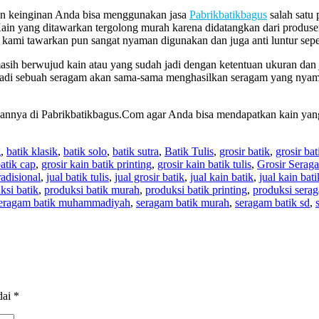
gan keinginan Anda bisa menggunakan jasa
Pabrikbatikbagus
salah satu
 Kain yang ditawarkan tergolong murah karena didatangkan dari produs
kami tawarkan pun sangat nyaman digunakan dan juga anti luntur sepert
masih berwujud kain atau yang sudah jadi dengan ketentuan ukuran da
jadi sebuah seragam akan sama-sama menghasilkan seragam yang nyaman 
annya di Pabrikbatikbagus.Com agar Anda bisa mendapatkan kain yan
g
,
batik klasik
,
batik solo
,
batik sutra
,
Batik Tulis
,
grosir batik
,
grosir bat
batik cap
,
grosir kain batik printing
,
grosir kain batik tulis
,
Grosir Serag
radisional
,
jual batik tulis
,
jual grosir batik
,
jual kain batik
,
jual kain bat
ksi batik
,
produksi batik murah
,
produksi batik printing
,
produksi serag
eragam batik muhammadiyah
,
seragam batik murah
,
seragam batik sd
,
dai
*