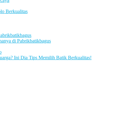
rcaya
lo Berkualitas
Pabrikbatikbagus
hanya di Pabrikbatikbagus
o
rga? Ini Dia Tips Memilih Batik Berkualitas!