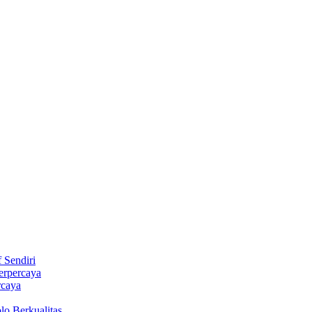
 Sendiri
erpercaya
rcaya
lo Berkualitas