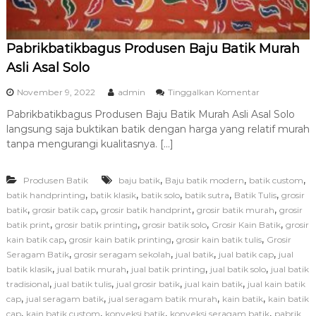
Pabrikbatikbagus Produsen Baju Batik Murah
Asli Asal Solo
p
November 9, 2022
admin
Tinggalkan Komentar
a
Pabrikbatikbagus Produsen Baju Batik Murah Asli Asal Solo
d
langsung saja buktikan batik dengan harga yang relatif murah
a
P
tanpa mengurangi kualitasnya. […]
a
b
,
,
,
Produsen Batik
baju batik
Baju batik modern
batik custom
r
i
,
,
,
,
,
batik handprinting
batik klasik
batik solo
batik sutra
Batik Tulis
grosir
k
,
,
,
,
batik
grosir batik cap
grosir batik handprint
grosir batik murah
grosir
b
,
,
,
,
batik print
grosir batik printing
grosir batik solo
Grosir Kain Batik
grosir
a
,
,
,
kain batik cap
grosir kain batik printing
grosir kain batik tulis
Grosir
t
,
,
,
,
Seragam Batik
grosir seragam sekolah
jual batik
jual batik cap
jual
i
,
,
,
,
batik klasik
jual batik murah
jual batik printing
jual batik solo
k
jual batik
b
,
,
,
,
tradisional
jual batik tulis
jual grosir batik
jual kain batik
jual kain batik
a
,
,
,
,
cap
jual seragam batik
jual seragam batik murah
kain batik
kain batik
g
,
,
,
,
cap
kain batik custom
konveksi batik
konveksi seragam batik
pabrik