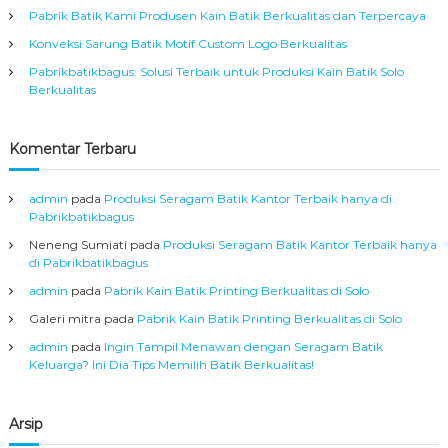
s
Pabrik Batik Kami Produsen Kain Batik Berkualitas dan Terpercaya
s
l
Konveksi Sarung Batik Motif Custom Logo Berkualitas
i
A
i
Pabrikbatikbagus: Solusi Terbaik untuk Produksi Kain Batik Solo
s
Berkualitas
a
p
l
S
Komentar Terbaru
o
o
l
o
admin
pada
Produksi Seragam Batik Kantor Terbaik hanya di
s
Pabrikbatikbagus
Neneng Sumiati
pada
Produksi Seragam Batik Kantor Terbaik hanya
di Pabrikbatikbagus
admin
pada
Pabrik Kain Batik Printing Berkualitas di Solo
Galeri mitra
pada
Pabrik Kain Batik Printing Berkualitas di Solo
admin
pada
Ingin Tampil Menawan dengan Seragam Batik
Keluarga? Ini Dia Tips Memilih Batik Berkualitas!
Arsip