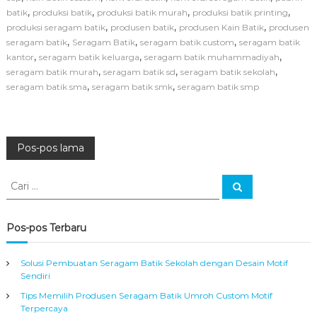
u
,
,
,
,
batik
produksi batik
produksi batik murah
produksi batik printing
s
,
,
,
produksi seragam batik
produsen batik
produsen Kain Batik
produsen
P
,
,
,
seragam batik
Seragam Batik
seragam batik custom
seragam batik
r
o
,
,
,
kantor
seragam batik keluarga
seragam batik muhammadiyah
d
,
,
,
seragam batik murah
seragam batik sd
seragam batik sekolah
u
,
,
seragam batik sma
seragam batik smk
seragam batik smp
s
e
n
B
N
a
Pos-pos lama
j
u
a
C
B
C
a
a
a
r
v
t
r
i
i
i
Pos-pos Terbaru
k
:
i
M
u
Solusi Pembuatan Seragam Batik Sekolah dengan Desain Motif
g
r
Sendiri
a
Tips Memilih Produsen Seragam Batik Umroh Custom Motif
h
a
Terpercaya
A