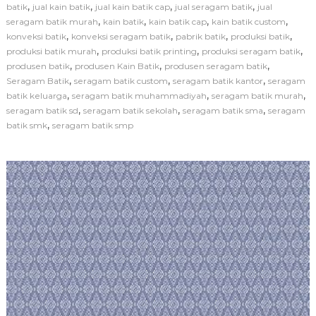
a
,
,
,
,
batik
jual kain batik
jual kain batik cap
jual seragam batik
jual
m
,
,
,
,
seragam batik murah
kain batik
kain batik cap
kain batik custom
i
,
,
,
,
konveksi batik
konveksi seragam batik
pabrik batik
produksi batik
P
,
,
,
produksi batik murah
produksi batik printing
produksi seragam batik
r
,
,
,
produsen batik
produsen Kain Batik
produsen seragam batik
o
d
,
,
,
Seragam Batik
seragam batik custom
seragam batik kantor
seragam
u
,
,
,
batik keluarga
seragam batik muhammadiyah
seragam batik murah
s
,
,
,
seragam batik sd
seragam batik sekolah
seragam batik sma
seragam
e
,
batik smk
seragam batik smp
n
K
a
i
n
B
a
t
i
k
B
e
r
k
u