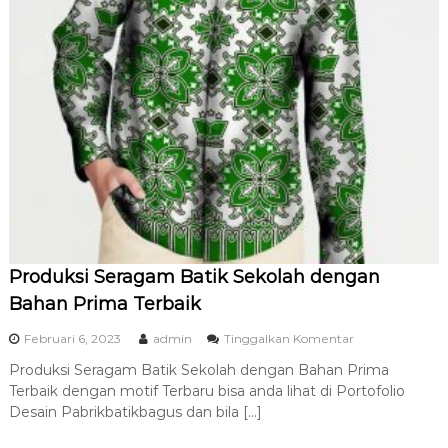
S
i
m
b
o
l
I
d
e
n
t
i
t
a
s
Produksi Seragam Batik Sekolah dengan
Bahan Prima Terbaik
p
Februari 6, 2023
admin
Tinggalkan Komentar
a
Produksi Seragam Batik Sekolah dengan Bahan Prima
d
Terbaik dengan motif Terbaru bisa anda lihat di Portofolio
a
P
Desain Pabrikbatikbagus dan bila […]
r
o