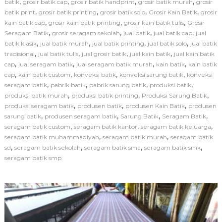
,
,
,
,
batik
grosir batik cap
grosir batik handprint
grosir batik murah
grosir
s
,
,
,
,
batik print
grosir batik printing
grosir batik solo
Grosir Kain Batik
grosir
i
,
,
,
kain batik cap
grosir kain batik printing
grosir kain batik tulis
Grosir
S
,
,
,
,
Seragam Batik
grosir seragam sekolah
jual batik
jual batik cap
jual
a
,
,
,
,
batik klasik
jual batik murah
jual batik printing
jual batik solo
r
jual batik
u
,
,
,
,
tradisional
jual batik tulis
jual grosir batik
jual kain batik
jual kain batik
n
,
,
,
,
cap
jual seragam batik
jual seragam batik murah
kain batik
kain batik
g
,
,
,
,
cap
kain batik custom
konveksi batik
konveksi sarung batik
konveksi
B
,
,
,
,
seragam batik
pabrik batik
pabrik sarung batik
produksi batik
a
,
,
,
produksi batik murah
produksi batik printing
Produksi Sarung Batik
t
,
,
,
produksi seragam batik
produsen batik
produsen Kain Batik
i
produsen
k
,
,
,
,
sarung batik
produsen seragam batik
Sarung Batik
Seragam Batik
M
,
,
,
seragam batik custom
seragam batik kantor
seragam batik keluarga
o
,
,
seragam batik muhammadiyah
seragam batik murah
seragam batik
t
,
,
,
,
sd
seragam batik sekolah
seragam batik sma
seragam batik smk
i
seragam batik smp
f
C
u
s
t
o
m
L