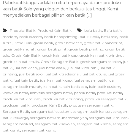
Pabrikbatikbagus adalah mitra terpercaya dalam produksi
d
kain batik Solo yang elegan dan berkualitas tinggi. Kami
a
P
menyediakan berbagai pilihan kain batik […]
a
b
,
,
Produksi Batik
Produksi Kain Batik
baju batik
r
Baju batik
i
,
,
,
,
,
modern
batik custom
batik handprinting
batik klasik
batik solo
batik
k
,
,
,
,
,
sutra
Batik Tulis
grosir batik
grosir batik cap
grosir batik handprint
b
,
,
,
grosir batik murah
grosir batik print
grosir batik printing
grosir batik
a
,
,
,
,
solo
Grosir Kain Batik
grosir kain batik cap
grosir kain batik printing
t
,
,
,
grosir kain batik tulis
Grosir Seragam Batik
grosir seragam sekolah
jual
i
,
,
,
,
batik
jual batik cap
jual batik klasik
jual batik murah
jual batik
k
b
,
,
,
,
printing
jual batik solo
jual batik tradisional
jual batik tulis
jual grosir
a
,
,
,
,
batik
jual kain batik
jual kain batik cap
jual seragam batik
jual
g
,
,
,
,
seragam batik murah
kain batik
kain batik cap
kain batik custom
u
,
,
,
,
konveksi batik
konveksi seragam batik
pabrik batik
produksi batik
s
,
,
,
produksi batik murah
produksi batik printing
produksi seragam batik
:
,
,
,
produsen batik
produsen Kain Batik
produsen seragam batik
S
o
,
,
,
Seragam Batik
seragam batik custom
seragam batik kantor
seragam
l
,
,
,
batik keluarga
seragam batik muhammadiyah
seragam batik murah
u
,
,
,
seragam batik sd
seragam batik sekolah
seragam batik sma
seragam
s
,
batik smk
seragam batik smp
i