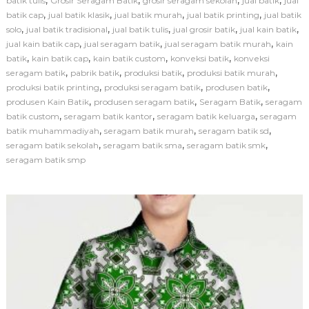
batik tulis
Grosir Seragam Batik
grosir seragam sekolah
jual batik
jual
e
,
,
,
,
batik cap
jual batik klasik
jual batik murah
jual batik printing
r
jual batik
a
,
,
,
,
,
solo
jual batik tradisional
jual batik tulis
jual grosir batik
jual kain batik
g
,
,
,
jual kain batik cap
jual seragam batik
jual seragam batik murah
kain
a
,
,
,
,
batik
kain batik cap
kain batik custom
konveksi batik
konveksi
m
,
,
,
,
seragam batik
pabrik batik
produksi batik
produksi batik murah
B
,
,
,
produksi batik printing
produksi seragam batik
produsen batik
a
,
,
,
produsen Kain Batik
produsen seragam batik
Seragam Batik
t
seragam
i
,
,
,
batik custom
seragam batik kantor
seragam batik keluarga
seragam
k
,
,
,
batik muhammadiyah
seragam batik murah
seragam batik sd
S
,
,
,
seragam batik sekolah
seragam batik sma
seragam batik smk
e
seragam batik smp
k
o
l
a
h
S
e
b
a
g
a
i