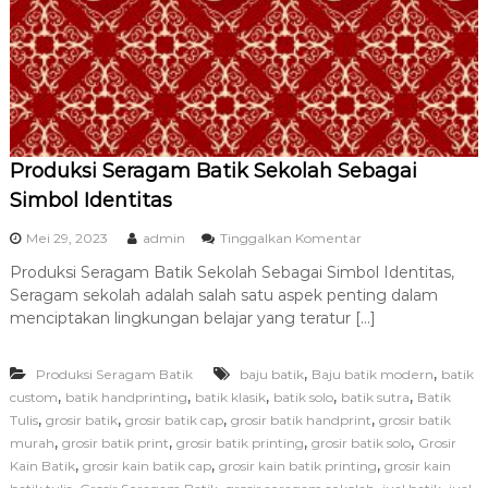
U
m
r
o
h
T
e
r
Produksi Seragam Batik Sekolah Sebagai
b
a
Simbol Identitas
i
k
p
Mei 29, 2023
admin
Tinggalkan Komentar
d
a
a
Produksi Seragam Batik Sekolah Sebagai Simbol Identitas,
d
n
Seragam sekolah adalah salah satu aspek penting dalam
a
T
P
menciptakan lingkungan belajar yang teratur […]
e
r
r
o
p
,
,
Produksi Seragam Batik
baju batik
Baju batik modern
d
batik
e
u
,
,
,
,
,
custom
batik handprinting
batik klasik
batik solo
batik sutra
Batik
r
k
,
,
,
,
Tulis
grosir batik
grosir batik cap
grosir batik handprint
grosir batik
c
s
,
,
,
,
murah
grosir batik print
grosir batik printing
grosir batik solo
Grosir
a
i
y
,
,
,
Kain Batik
grosir kain batik cap
grosir kain batik printing
grosir kain
S
a
,
,
,
,