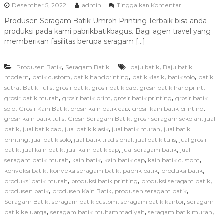
p
Desember 5, 2022
admin
Tinggalkan Komentar
a
Produsen Seragam Batik Umroh Printing Terbaik bisa anda
d
produksi pada kami pabrikbatikbagus. Bagi agen travel yang
a
P
memberikan fasilitas berupa seragam […]
r
o
,
,
Produsen Batik
Seragam Batik
baju batik
Baju batik
d
u
,
,
,
,
,
modern
batik custom
batik handprinting
batik klasik
batik solo
batik
s
,
,
,
,
,
sutra
Batik Tulis
grosir batik
grosir batik cap
grosir batik handprint
e
,
,
,
grosir batik murah
grosir batik print
grosir batik printing
grosir batik
n
,
,
,
,
solo
Grosir Kain Batik
grosir kain batik cap
grosir kain batik printing
S
,
,
,
grosir kain batik tulis
Grosir Seragam Batik
grosir seragam sekolah
jual
e
,
,
,
,
batik
jual batik cap
jual batik klasik
jual batik murah
jual batik
r
a
,
,
,
,
printing
jual batik solo
jual batik tradisional
jual batik tulis
jual grosir
g
,
,
,
,
batik
jual kain batik
jual kain batik cap
jual seragam batik
jual
a
,
,
,
,
seragam batik murah
kain batik
kain batik cap
kain batik custom
m
,
,
,
,
konveksi batik
konveksi seragam batik
pabrik batik
produksi batik
B
,
,
,
produksi batik murah
produksi batik printing
produksi seragam batik
a
,
,
,
produsen batik
produsen Kain Batik
produsen seragam batik
t
i
,
,
,
Seragam Batik
seragam batik custom
seragam batik kantor
seragam
k
,
,
,
batik keluarga
seragam batik muhammadiyah
seragam batik murah
U