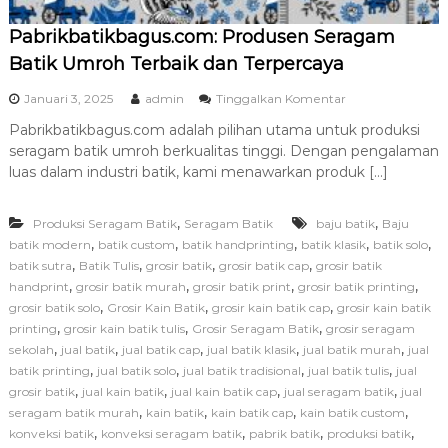
a
Pabrikbatikbagus.com: Produsen Seragam
t
i
Batik Umroh Terbaik dan Terpercaya
k
S
p
Januari 3, 2025
admin
Tinggalkan Komentar
o
a
l
Pabrikbatikbagus.com adalah pilihan utama untuk produksi
d
o
seragam batik umroh berkualitas tinggi. Dengan pengalaman
a
B
P
luas dalam industri batik, kami menawarkan produk […]
e
a
r
b
k
,
,
Produksi Seragam Batik
Seragam Batik
baju batik
r
Baju
u
i
,
,
,
,
,
batik modern
batik custom
batik handprinting
batik klasik
batik solo
a
k
,
,
,
,
batik sutra
Batik Tulis
grosir batik
grosir batik cap
grosir batik
l
b
,
,
,
,
handprint
grosir batik murah
grosir batik print
grosir batik printing
i
a
t
,
,
,
grosir batik solo
Grosir Kain Batik
grosir kain batik cap
grosir kain batik
t
a
,
,
,
printing
grosir kain batik tulis
Grosir Seragam Batik
grosir seragam
i
s
,
,
,
,
,
sekolah
jual batik
jual batik cap
jual batik klasik
jual batik murah
k
jual
b
,
,
,
,
batik printing
jual batik solo
jual batik tradisional
jual batik tulis
jual
a
,
,
,
,
grosir batik
jual kain batik
jual kain batik cap
jual seragam batik
jual
g
,
,
,
,
seragam batik murah
kain batik
kain batik cap
kain batik custom
u
,
,
,
,
konveksi batik
konveksi seragam batik
pabrik batik
produksi batik
s