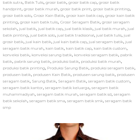
i
,
,
,
,
batik sutra
Batik Tulis
grosir batik
grosir batik cap
grosir batik
P
,
,
,
,
handprint
grosir batik murah
grosir batik print
grosir batik printing
e
,
,
,
grosir batik solo
Grosir Kain Batik
grosir kain batik cap
grosir kain batik
m
,
,
,
printing
grosir kain batik tulis
Grosir Seragam Batik
grosir seragam
b
,
,
,
,
,
sekolah
jual batik
jual batik cap
jual batik klasik
jual batik murah
u
jual
a
,
,
,
,
batik printing
jual batik solo
jual batik tradisional
jual batik tulis
jual
t
,
,
,
,
grosir batik
jual kain batik
jual kain batik cap
jual seragam batik
jual
a
,
,
,
,
seragam batik murah
kain batik
kain batik cap
kain batik custom
n
,
,
,
konveksi batik
konveksi sarung batik
konveksi seragam batik
pabrik
S
,
,
,
,
batik
pabrik sarung batik
produksi batik
produksi batik murah
e
,
,
,
produksi batik printing
Produksi Sarung Batik
produksi seragam batik
r
a
,
,
,
produsen batik
produsen Kain Batik
produsen sarung batik
produsen
g
,
,
,
,
seragam batik
Sarung Batik
Seragam Batik
seragam batik custom
a
,
,
seragam batik kantor
seragam batik keluarga
seragam batik
m
,
,
,
muhammadiyah
seragam batik murah
seragam batik sd
seragam
B
,
,
,
batik sekolah
seragam batik sma
seragam batik smk
seragam batik
a
smp
t
i
k
S
e
k