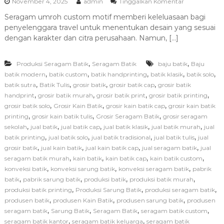
p
November 4, 2025
admin
Tinggalkan Komentar
i
a
r
Seragam umroh custom motif memberi keleluasaan bagi
d
i
penyelenggara travel untuk menentukan desain yang sesuai
a
T
dengan karakter dan citra perusahaan. Namun, […]
i
p
,
,
Produksi Seragam Batik
Seragam Batik
baju batik
s
Baju
M
,
,
,
,
,
batik modern
batik custom
batik handprinting
batik klasik
batik solo
e
,
,
,
,
batik sutra
Batik Tulis
grosir batik
grosir batik cap
grosir batik
m
,
,
,
,
handprint
grosir batik murah
grosir batik print
grosir batik printing
i
,
,
,
grosir batik solo
Grosir Kain Batik
grosir kain batik cap
grosir kain batik
l
,
,
,
printing
grosir kain batik tulis
Grosir Seragam Batik
grosir seragam
i
,
,
,
,
,
sekolah
jual batik
jual batik cap
jual batik klasik
jual batik murah
h
jual
P
,
,
,
,
batik printing
jual batik solo
jual batik tradisional
jual batik tulis
jual
r
,
,
,
,
grosir batik
jual kain batik
jual kain batik cap
jual seragam batik
jual
o
,
,
,
,
seragam batik murah
kain batik
kain batik cap
kain batik custom
d
,
,
,
konveksi batik
konveksi sarung batik
konveksi seragam batik
pabrik
u
,
,
,
,
batik
pabrik sarung batik
produksi batik
produksi batik murah
s
,
,
,
produksi batik printing
Produksi Sarung Batik
produksi seragam batik
e
n
,
,
,
produsen batik
produsen Kain Batik
produsen sarung batik
produsen
S
,
,
,
,
seragam batik
Sarung Batik
Seragam Batik
seragam batik custom
e
,
,
seragam batik kantor
seragam batik keluarga
seragam batik