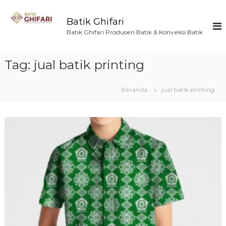
L
o
Batik Ghifari
n
Batik Ghifari Produsen Batik & Konveksi Batik
c
a
t
Tag:
jual batik printing
k
e
k
Beranda
jual batik printing
o
n
t
e
n