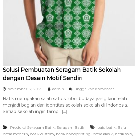
Solusi Pembuatan Seragam Batik Sekolah
dengan Desain Motif Sendiri
p
November 17, 2025
admin
Tinggalkan Komentar
a
Batik merupakan salah satu simbol budaya yang kini telah
d
menjadi bagian dari identitas sekolah-sekolah di Indonesia.
a
S
Setiap sekolah ingin tampil […]
o
l
,
,
Produksi Seragam Batik
Seragam Batik
baju batik
u
Baju
s
,
,
,
,
,
batik modern
batik custom
batik handprinting
batik klasik
batik solo