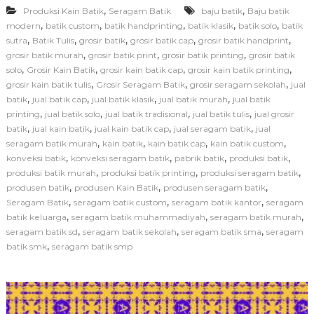
,
,
Produksi Kain Batik
Seragam Batik
baju batik
d
Baju batik
u
,
,
,
,
,
modern
batik custom
batik handprinting
batik klasik
batik solo
batik
k
,
,
,
,
,
sutra
Batik Tulis
grosir batik
grosir batik cap
grosir batik handprint
s
,
,
,
grosir batik murah
grosir batik print
grosir batik printing
grosir batik
i
,
,
,
,
solo
Grosir Kain Batik
grosir kain batik cap
grosir kain batik printing
S
,
,
,
grosir kain batik tulis
Grosir Seragam Batik
grosir seragam sekolah
jual
e
,
,
,
,
batik
jual batik cap
jual batik klasik
jual batik murah
jual batik
r
a
,
,
,
,
printing
jual batik solo
jual batik tradisional
jual batik tulis
jual grosir
g
,
,
,
,
batik
jual kain batik
jual kain batik cap
jual seragam batik
jual
a
,
,
,
,
seragam batik murah
kain batik
kain batik cap
kain batik custom
m
,
,
,
,
konveksi batik
konveksi seragam batik
pabrik batik
produksi batik
B
,
,
,
produksi batik murah
produksi batik printing
produksi seragam batik
a
,
,
,
produsen batik
produsen Kain Batik
produsen seragam batik
t
i
,
,
,
Seragam Batik
seragam batik custom
seragam batik kantor
seragam
k
,
,
,
batik keluarga
seragam batik muhammadiyah
seragam batik murah
S
,
,
,
seragam batik sd
seragam batik sekolah
seragam batik sma
seragam
e
,
batik smk
seragam batik smp
k
o
l
a
h
d