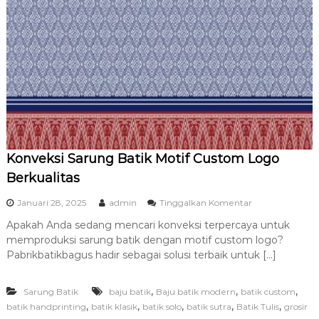
a
l
i
t
a
s
d
a
n
T
e
r
Konveksi Sarung Batik Motif Custom Logo
p
e
Berkualitas
r
c
p
Januari 28, 2025
admin
Tinggalkan Komentar
a
a
y
Apakah Anda sedang mencari konveksi terpercaya untuk
d
a
memproduksi sarung batik dengan motif custom logo?
a
K
Pabrikbatikbagus hadir sebagai solusi terbaik untuk […]
o
n
,
,
,
Sarung Batik
baju batik
Baju batik modern
batik custom
v
e
,
,
,
,
,
batik handprinting
batik klasik
batik solo
batik sutra
Batik Tulis
grosir
k