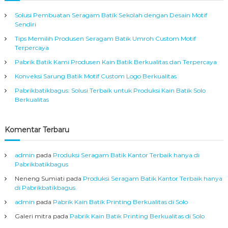
g
a
Solusi Pembuatan Seragam Batik Sekolah dengan Desain Motif
n
Sendiri
B
Tips Memilih Produsen Seragam Batik Umroh Custom Motif
a
Terpercaya
h
a
Pabrik Batik Kami Produsen Kain Batik Berkualitas dan Terpercaya
n
P
Konveksi Sarung Batik Motif Custom Logo Berkualitas
r
Pabrikbatikbagus: Solusi Terbaik untuk Produksi Kain Batik Solo
i
Berkualitas
m
a
T
Komentar Terbaru
e
r
b
admin
pada
Produksi Seragam Batik Kantor Terbaik hanya di
a
Pabrikbatikbagus
i
k
Neneng Sumiati
pada
Produksi Seragam Batik Kantor Terbaik hanya
di Pabrikbatikbagus
admin
pada
Pabrik Kain Batik Printing Berkualitas di Solo
Galeri mitra
pada
Pabrik Kain Batik Printing Berkualitas di Solo