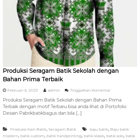
Produksi Seragam Batik Sekolah dengan
Bahan Prima Terbaik
p
Februari 6, 2023
admin
Tinggalkan Komentar
a
Produksi Seragam Batik Sekolah dengan Bahan Prima
d
Terbaik dengan motif Terbaru bisa anda lihat di Portofolio
a
P
Desain Pabrikbatikbagus dan bila […]
r
o
,
,
Produksi Kain Batik
Seragam Batik
baju batik
d
Baju batik
u
,
,
,
,
,
modern
batik custom
batik handprinting
batik klasik
batik solo
batik