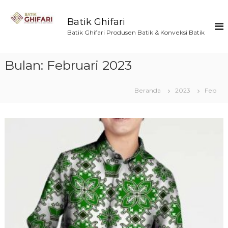
L
o
Batik Ghifari
n
Batik Ghifari Produsen Batik & Konveksi Batik
c
a
t
Bulan:
Februari 2023
k
e
k
Beranda
2023
Feb
o
n
t
e
n