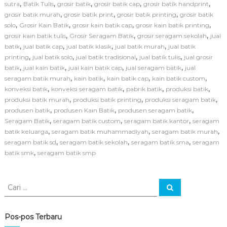
k
,
,
,
,
,
sutra
Batik Tulis
grosir batik
grosir batik cap
grosir batik handprint
s
,
,
,
grosir batik murah
grosir batik print
grosir batik printing
grosir batik
i
,
,
,
,
solo
Grosir Kain Batik
grosir kain batik cap
grosir kain batik printing
S
,
,
,
grosir kain batik tulis
Grosir Seragam Batik
grosir seragam sekolah
jual
e
,
,
,
,
batik
jual batik cap
jual batik klasik
jual batik murah
jual batik
r
a
,
,
,
,
printing
jual batik solo
jual batik tradisional
jual batik tulis
jual grosir
g
,
,
,
,
batik
jual kain batik
jual kain batik cap
jual seragam batik
jual
a
,
,
,
,
seragam batik murah
kain batik
kain batik cap
kain batik custom
m
,
,
,
,
konveksi batik
konveksi seragam batik
pabrik batik
produksi batik
B
,
,
,
produksi batik murah
produksi batik printing
produksi seragam batik
a
,
,
,
produsen batik
produsen Kain Batik
produsen seragam batik
t
i
,
,
,
Seragam Batik
seragam batik custom
seragam batik kantor
seragam
k
,
,
,
batik keluarga
seragam batik muhammadiyah
seragam batik murah
S
,
,
,
seragam batik sd
seragam batik sekolah
seragam batik sma
seragam
e
,
batik smk
seragam batik smp
k
o
l
C
a
C
a
h
a
r
d
r
i
e
i
Pos-pos Terbaru
n
: