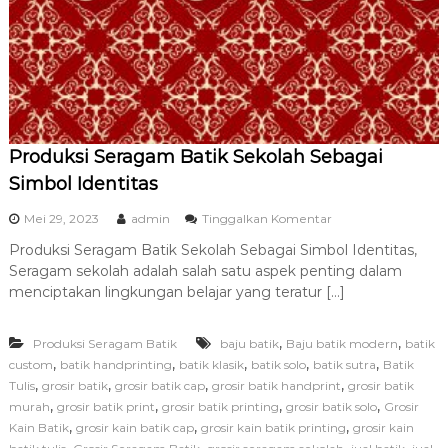
U
m
r
o
h
T
e
r
Produksi Seragam Batik Sekolah Sebagai
b
a
Simbol Identitas
i
k
p
Mei 29, 2023
admin
Tinggalkan Komentar
d
a
a
Produksi Seragam Batik Sekolah Sebagai Simbol Identitas,
d
n
Seragam sekolah adalah salah satu aspek penting dalam
a
T
P
menciptakan lingkungan belajar yang teratur […]
e
r
r
o
p
,
,
Produksi Seragam Batik
baju batik
Baju batik modern
d
batik
e
u
,
,
,
,
,
custom
batik handprinting
batik klasik
batik solo
batik sutra
Batik
r
k
,
,
,
,
Tulis
grosir batik
grosir batik cap
grosir batik handprint
grosir batik
c
s
,
,
,
,
murah
grosir batik print
grosir batik printing
grosir batik solo
Grosir
a
i
y
,
,
,
Kain Batik
grosir kain batik cap
grosir kain batik printing
grosir kain
S
a
,
,
,
,