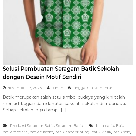
Solusi Pembuatan Seragam Batik Sekolah
dengan Desain Motif Sendiri
p
November 17, 2025
admin
Tinggalkan Komentar
a
Batik merupakan salah satu simbol budaya yang kini telah
d
menjadi bagian dari identitas sekolah-sekolah di Indonesia.
a
S
Setiap sekolah ingin tampil […]
o
l
,
,
Produksi Seragam Batik
Seragam Batik
baju batik
u
Baju
s
,
,
,
,
,
batik modern
batik custom
batik handprinting
batik klasik
batik solo