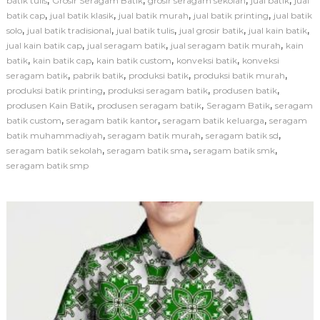
batik tulis
Grosir Seragam Batik
grosir seragam sekolah
jual batik
jual
e
,
,
,
,
batik cap
jual batik klasik
jual batik murah
jual batik printing
r
jual batik
a
,
,
,
,
,
solo
jual batik tradisional
jual batik tulis
jual grosir batik
jual kain batik
g
,
,
,
jual kain batik cap
jual seragam batik
jual seragam batik murah
kain
a
,
,
,
,
batik
kain batik cap
kain batik custom
konveksi batik
konveksi
m
,
,
,
,
seragam batik
pabrik batik
produksi batik
produksi batik murah
B
,
,
,
produksi batik printing
produksi seragam batik
produsen batik
a
,
,
,
produsen Kain Batik
produsen seragam batik
Seragam Batik
t
seragam
i
,
,
,
batik custom
seragam batik kantor
seragam batik keluarga
seragam
k
,
,
,
batik muhammadiyah
seragam batik murah
seragam batik sd
S
,
,
,
seragam batik sekolah
seragam batik sma
seragam batik smk
e
seragam batik smp
k
o
l
a
h
S
e
b
a
g
a
i