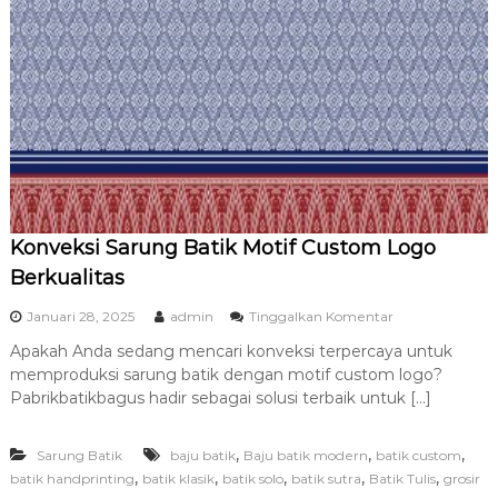
a
l
i
t
a
s
d
a
n
T
e
r
Konveksi Sarung Batik Motif Custom Logo
p
e
Berkualitas
r
c
p
Januari 28, 2025
admin
Tinggalkan Komentar
a
a
y
Apakah Anda sedang mencari konveksi terpercaya untuk
d
a
memproduksi sarung batik dengan motif custom logo?
a
K
Pabrikbatikbagus hadir sebagai solusi terbaik untuk […]
o
n
,
,
,
Sarung Batik
baju batik
Baju batik modern
batik custom
v
e
,
,
,
,
,
batik handprinting
batik klasik
batik solo
batik sutra
Batik Tulis
grosir
k