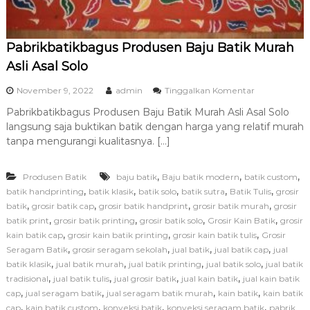
Pabrikbatikbagus Produsen Baju Batik Murah
Asli Asal Solo
p
November 9, 2022
admin
Tinggalkan Komentar
a
Pabrikbatikbagus Produsen Baju Batik Murah Asli Asal Solo
d
langsung saja buktikan batik dengan harga yang relatif murah
a
P
tanpa mengurangi kualitasnya. […]
a
b
,
,
,
Produsen Batik
baju batik
Baju batik modern
batik custom
r
i
,
,
,
,
,
batik handprinting
batik klasik
batik solo
batik sutra
Batik Tulis
grosir
k
,
,
,
,
batik
grosir batik cap
grosir batik handprint
grosir batik murah
grosir
b
,
,
,
,
batik print
grosir batik printing
grosir batik solo
Grosir Kain Batik
grosir
a
,
,
,
kain batik cap
grosir kain batik printing
grosir kain batik tulis
Grosir
t
,
,
,
,
Seragam Batik
grosir seragam sekolah
jual batik
jual batik cap
jual
i
,
,
,
,
batik klasik
jual batik murah
jual batik printing
jual batik solo
k
jual batik
b
,
,
,
,
tradisional
jual batik tulis
jual grosir batik
jual kain batik
jual kain batik
a
,
,
,
,
cap
jual seragam batik
jual seragam batik murah
kain batik
kain batik
g
,
,
,
,
cap
kain batik custom
konveksi batik
konveksi seragam batik
pabrik