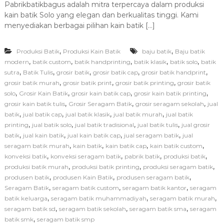
Pabrikbatikbagus adalah mitra terpercaya dalam produksi
d
kain batik Solo yang elegan dan berkualitas tinggi. Kami
a
P
menyediakan berbagai pilihan kain batik […]
a
b
,
,
Produksi Batik
Produksi Kain Batik
baju batik
r
Baju batik
i
,
,
,
,
,
modern
batik custom
batik handprinting
batik klasik
batik solo
batik
k
,
,
,
,
,
sutra
Batik Tulis
grosir batik
grosir batik cap
grosir batik handprint
b
,
,
,
grosir batik murah
grosir batik print
grosir batik printing
grosir batik
a
,
,
,
,
solo
Grosir Kain Batik
grosir kain batik cap
grosir kain batik printing
t
,
,
,
grosir kain batik tulis
Grosir Seragam Batik
grosir seragam sekolah
jual
i
,
,
,
,
batik
jual batik cap
jual batik klasik
jual batik murah
jual batik
k
b
,
,
,
,
printing
jual batik solo
jual batik tradisional
jual batik tulis
jual grosir
a
,
,
,
,
batik
jual kain batik
jual kain batik cap
jual seragam batik
jual
g
,
,
,
,
seragam batik murah
kain batik
kain batik cap
kain batik custom
u
,
,
,
,
konveksi batik
konveksi seragam batik
pabrik batik
produksi batik
s
,
,
,
produksi batik murah
produksi batik printing
produksi seragam batik
:
,
,
,
produsen batik
produsen Kain Batik
produsen seragam batik
S
o
,
,
,
Seragam Batik
seragam batik custom
seragam batik kantor
seragam
l
,
,
,
batik keluarga
seragam batik muhammadiyah
seragam batik murah
u
,
,
,
seragam batik sd
seragam batik sekolah
seragam batik sma
seragam
s
,
batik smk
seragam batik smp
i