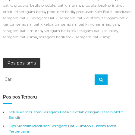
u
,
,
,
,
batik
produksi batik
produksi batik murah
produksi batik printing
s
,
,
,
produksi seragam batik
produsen batik
produsen Kain Batik
produsen
P
,
,
,
seragam batik
Seragam Batik
seragam batik custom
seragam batik
r
o
,
,
,
kantor
seragam batik keluarga
seragam batik muhammadiyah
d
,
,
,
seragam batik murah
seragam batik sd
seragam batik sekolah
u
,
,
seragam batik sma
seragam batik smk
seragam batik smp
s
e
n
B
N
a
Pos-pos lama
j
u
a
C
B
C
a
a
a
r
v
t
r
i
i
i
Pos-pos Terbaru
k
:
i
M
u
Solusi Pembuatan Seragam Batik Sekolah dengan Desain Motif
g
r
Sendiri
a
Tips Memilih Produsen Seragam Batik Umroh Custom Motif
h
a
Terpercaya
A