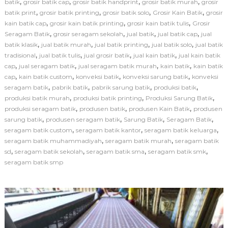
,
,
,
,
batik
grosir batik cap
grosir batik handprint
grosir batik murah
grosir
s
,
,
,
,
batik print
grosir batik printing
grosir batik solo
Grosir Kain Batik
grosir
i
,
,
,
kain batik cap
grosir kain batik printing
grosir kain batik tulis
Grosir
S
,
,
,
,
Seragam Batik
grosir seragam sekolah
jual batik
jual batik cap
jual
a
,
,
,
,
batik klasik
jual batik murah
jual batik printing
jual batik solo
r
jual batik
u
,
,
,
,
tradisional
jual batik tulis
jual grosir batik
jual kain batik
jual kain batik
n
,
,
,
,
cap
jual seragam batik
jual seragam batik murah
kain batik
kain batik
g
,
,
,
,
cap
kain batik custom
konveksi batik
konveksi sarung batik
konveksi
B
,
,
,
,
seragam batik
pabrik batik
pabrik sarung batik
produksi batik
a
,
,
,
produksi batik murah
produksi batik printing
Produksi Sarung Batik
t
,
,
,
produksi seragam batik
produsen batik
produsen Kain Batik
i
produsen
k
,
,
,
,
sarung batik
produsen seragam batik
Sarung Batik
Seragam Batik
M
,
,
,
seragam batik custom
seragam batik kantor
seragam batik keluarga
o
,
,
seragam batik muhammadiyah
seragam batik murah
seragam batik
t
,
,
,
,
sd
seragam batik sekolah
seragam batik sma
seragam batik smk
i
seragam batik smp
f
C
u
s
t
o
m
L