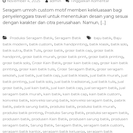
p
November 4, 2025
admin
Tinggalkan Komentar
i
a
r
Seragam umroh custom motif memberi keleluasaan bagi
d
i
penyelenggara travel untuk menentukan desain yang sesuai
a
T
dengan karakter dan citra perusahaan. Namun, […]
i
p
,
,
Produksi Seragam Batik
Seragam Batik
baju batik
s
Baju
M
,
,
,
,
,
batik modern
batik custom
batik handprinting
batik klasik
batik solo
e
,
,
,
,
batik sutra
Batik Tulis
grosir batik
grosir batik cap
grosir batik
m
,
,
,
,
handprint
grosir batik murah
grosir batik print
grosir batik printing
i
,
,
,
grosir batik solo
Grosir Kain Batik
grosir kain batik cap
grosir kain batik
l
,
,
,
printing
grosir kain batik tulis
Grosir Seragam Batik
grosir seragam
i
,
,
,
,
,
sekolah
jual batik
jual batik cap
jual batik klasik
jual batik murah
h
jual
P
,
,
,
,
batik printing
jual batik solo
jual batik tradisional
jual batik tulis
jual
r
,
,
,
,
grosir batik
jual kain batik
jual kain batik cap
jual seragam batik
jual
o
,
,
,
,
seragam batik murah
kain batik
kain batik cap
kain batik custom
d
,
,
,
konveksi batik
konveksi sarung batik
konveksi seragam batik
pabrik
u
,
,
,
,
batik
pabrik sarung batik
produksi batik
produksi batik murah
s
,
,
,
produksi batik printing
Produksi Sarung Batik
produksi seragam batik
e
n
,
,
,
produsen batik
produsen Kain Batik
produsen sarung batik
produsen
S
,
,
,
,
seragam batik
Sarung Batik
Seragam Batik
seragam batik custom
e
,
,
seragam batik kantor
seragam batik keluarga
seragam batik