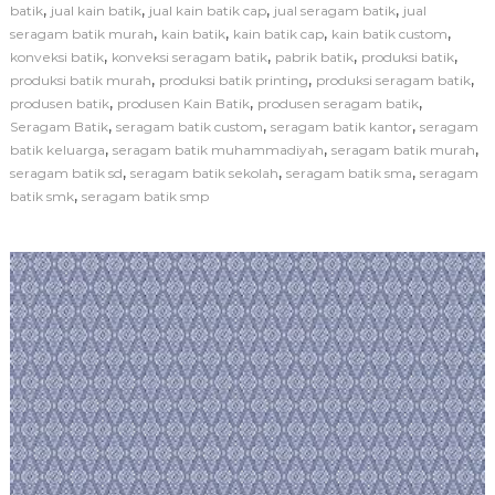
a
,
,
,
,
batik
jual kain batik
jual kain batik cap
jual seragam batik
jual
m
,
,
,
,
seragam batik murah
kain batik
kain batik cap
kain batik custom
i
,
,
,
,
konveksi batik
konveksi seragam batik
pabrik batik
produksi batik
P
,
,
,
produksi batik murah
produksi batik printing
produksi seragam batik
r
,
,
,
produsen batik
produsen Kain Batik
produsen seragam batik
o
d
,
,
,
Seragam Batik
seragam batik custom
seragam batik kantor
seragam
u
,
,
,
batik keluarga
seragam batik muhammadiyah
seragam batik murah
s
,
,
,
seragam batik sd
seragam batik sekolah
seragam batik sma
seragam
e
,
batik smk
seragam batik smp
n
K
a
i
n
B
a
t
i
k
B
e
r
k
u