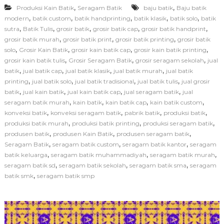
,
,
Produksi Kain Batik
Seragam Batik
baju batik
d
Baju batik
u
,
,
,
,
,
modern
batik custom
batik handprinting
batik klasik
batik solo
batik
k
,
,
,
,
,
sutra
Batik Tulis
grosir batik
grosir batik cap
grosir batik handprint
s
,
,
,
grosir batik murah
grosir batik print
grosir batik printing
grosir batik
i
,
,
,
,
solo
Grosir Kain Batik
grosir kain batik cap
grosir kain batik printing
S
,
,
,
grosir kain batik tulis
Grosir Seragam Batik
grosir seragam sekolah
jual
e
,
,
,
,
batik
jual batik cap
jual batik klasik
jual batik murah
jual batik
r
a
,
,
,
,
printing
jual batik solo
jual batik tradisional
jual batik tulis
jual grosir
g
,
,
,
,
batik
jual kain batik
jual kain batik cap
jual seragam batik
jual
a
,
,
,
,
seragam batik murah
kain batik
kain batik cap
kain batik custom
m
,
,
,
,
konveksi batik
konveksi seragam batik
pabrik batik
produksi batik
B
,
,
,
produksi batik murah
produksi batik printing
produksi seragam batik
a
,
,
,
produsen batik
produsen Kain Batik
produsen seragam batik
t
i
,
,
,
Seragam Batik
seragam batik custom
seragam batik kantor
seragam
k
,
,
,
batik keluarga
seragam batik muhammadiyah
seragam batik murah
S
,
,
,
seragam batik sd
seragam batik sekolah
seragam batik sma
seragam
e
,
batik smk
seragam batik smp
k
o
l
a
h
d