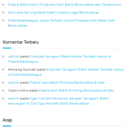
s
Pabrik Batik Kami Produsen Kain Batik Berkualitas dan Terpercaya
s
l
Konveksi Sarung Batik Motif Custom Logo Berkualitas
i
A
i
Pabrikbatikbagus: Solusi Terbaik untuk Produksi Kain Batik Solo
s
Berkualitas
a
p
l
S
Komentar Terbaru
o
o
l
o
admin
pada
Produksi Seragam Batik Kantor Terbaik hanya di
s
Pabrikbatikbagus
Neneng Sumiati
pada
Produksi Seragam Batik Kantor Terbaik hanya
di Pabrikbatikbagus
admin
pada
Pabrik Kain Batik Printing Berkualitas di Solo
Galeri mitra
pada
Pabrik Kain Batik Printing Berkualitas di Solo
admin
pada
Ingin Tampil Menawan dengan Seragam Batik
Keluarga? Ini Dia Tips Memilih Batik Berkualitas!
Arsip