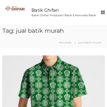
L
o
Batik Ghifari
n
Batik Ghifari Produsen Batik & Konveksi Batik
c
a
t
Tag:
jual batik murah
k
e
k
Beranda
jual batik murah
o
n
t
e
n