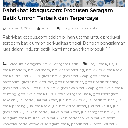
a
Pabrikbatikbagus.com: Produsen Seragam
t
i
Batik Umroh Terbaik dan Terpercaya
k
S
p
Januari 3, 2025
admin
Tinggalkan Komentar
o
a
l
Pabrikbatikbagus.com adalah pilihan utama untuk produksi
d
o
seragam batik umroh berkualitas tinggi. Dengan pengalaman
a
B
P
luas dalam industri batik, kami menawarkan produk […]
e
a
r
b
k
,
,
Produksi Seragam Batik
Seragam Batik
baju batik
r
Baju
u
i
,
,
,
,
,
batik modern
batik custom
batik handprinting
batik klasik
batik solo
a
k
,
,
,
,
batik sutra
Batik Tulis
grosir batik
grosir batik cap
grosir batik
l
b
,
,
,
,
handprint
grosir batik murah
grosir batik print
grosir batik printing
i
a
t
,
,
,
grosir batik solo
Grosir Kain Batik
grosir kain batik cap
grosir kain batik
t
a
,
,
,
printing
grosir kain batik tulis
Grosir Seragam Batik
grosir seragam
i
s
,
,
,
,
,
sekolah
jual batik
jual batik cap
jual batik klasik
jual batik murah
k
jual
b
,
,
,
,
batik printing
jual batik solo
jual batik tradisional
jual batik tulis
jual
a
,
,
,
,
grosir batik
jual kain batik
jual kain batik cap
jual seragam batik
jual
g
,
,
,
,
seragam batik murah
kain batik
kain batik cap
kain batik custom
u
,
,
,
,
konveksi batik
konveksi seragam batik
pabrik batik
produksi batik
s