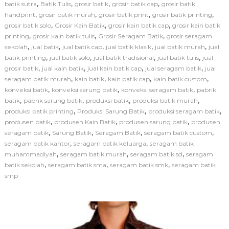
i
,
,
,
,
batik sutra
Batik Tulis
grosir batik
grosir batik cap
grosir batik
P
,
,
,
,
handprint
grosir batik murah
grosir batik print
grosir batik printing
e
,
,
,
grosir batik solo
Grosir Kain Batik
grosir kain batik cap
grosir kain batik
m
,
,
,
printing
grosir kain batik tulis
Grosir Seragam Batik
grosir seragam
b
,
,
,
,
,
sekolah
jual batik
jual batik cap
jual batik klasik
jual batik murah
u
jual
a
,
,
,
,
batik printing
jual batik solo
jual batik tradisional
jual batik tulis
jual
t
,
,
,
,
grosir batik
jual kain batik
jual kain batik cap
jual seragam batik
jual
a
,
,
,
,
seragam batik murah
kain batik
kain batik cap
kain batik custom
n
,
,
,
konveksi batik
konveksi sarung batik
konveksi seragam batik
pabrik
S
,
,
,
,
batik
pabrik sarung batik
produksi batik
produksi batik murah
e
,
,
,
produksi batik printing
Produksi Sarung Batik
produksi seragam batik
r
a
,
,
,
produsen batik
produsen Kain Batik
produsen sarung batik
produsen
g
,
,
,
,
seragam batik
Sarung Batik
Seragam Batik
seragam batik custom
a
,
,
seragam batik kantor
seragam batik keluarga
seragam batik
m
,
,
,
muhammadiyah
seragam batik murah
seragam batik sd
seragam
B
,
,
,
batik sekolah
seragam batik sma
seragam batik smk
seragam batik
a
smp
t
i
k
S
e
k