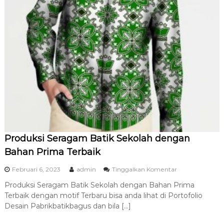
S
i
m
b
o
l
I
d
e
n
t
i
t
a
s
Produksi Seragam Batik Sekolah dengan
Bahan Prima Terbaik
p
Februari 6, 2023
admin
Tinggalkan Komentar
a
Produksi Seragam Batik Sekolah dengan Bahan Prima
d
Terbaik dengan motif Terbaru bisa anda lihat di Portofolio
a
P
Desain Pabrikbatikbagus dan bila […]
r
o