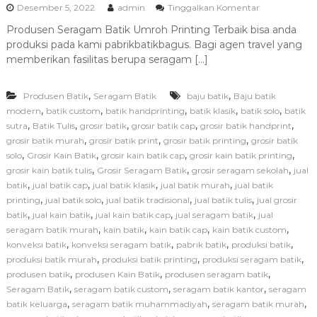
p
Desember 5, 2022
admin
Tinggalkan Komentar
a
Produsen Seragam Batik Umroh Printing Terbaik bisa anda
d
produksi pada kami pabrikbatikbagus. Bagi agen travel yang
a
P
memberikan fasilitas berupa seragam […]
r
o
,
,
Produsen Batik
Seragam Batik
baju batik
Baju batik
d
u
,
,
,
,
,
modern
batik custom
batik handprinting
batik klasik
batik solo
batik
s
,
,
,
,
,
sutra
Batik Tulis
grosir batik
grosir batik cap
grosir batik handprint
e
,
,
,
grosir batik murah
grosir batik print
grosir batik printing
grosir batik
n
,
,
,
,
solo
Grosir Kain Batik
grosir kain batik cap
grosir kain batik printing
S
,
,
,
grosir kain batik tulis
Grosir Seragam Batik
grosir seragam sekolah
jual
e
,
,
,
,
batik
jual batik cap
jual batik klasik
jual batik murah
jual batik
r
a
,
,
,
,
printing
jual batik solo
jual batik tradisional
jual batik tulis
jual grosir
g
,
,
,
,
batik
jual kain batik
jual kain batik cap
jual seragam batik
jual
a
,
,
,
,
seragam batik murah
kain batik
kain batik cap
kain batik custom
m
,
,
,
,
konveksi batik
konveksi seragam batik
pabrik batik
produksi batik
B
,
,
,
produksi batik murah
produksi batik printing
produksi seragam batik
a
,
,
,
produsen batik
produsen Kain Batik
produsen seragam batik
t
i
,
,
,
Seragam Batik
seragam batik custom
seragam batik kantor
seragam
k
,
,
,
batik keluarga
seragam batik muhammadiyah
seragam batik murah
U