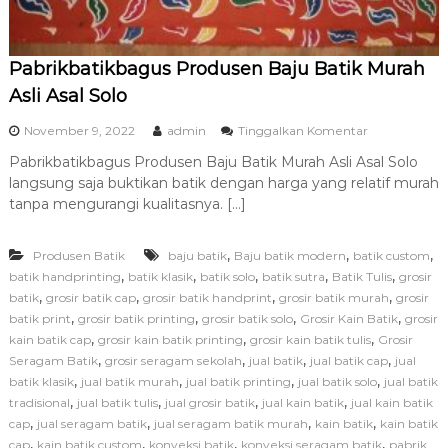
Pabrikbatikbagus Produsen Baju Batik Murah
Asli Asal Solo
p
November 9, 2022
admin
Tinggalkan Komentar
a
Pabrikbatikbagus Produsen Baju Batik Murah Asli Asal Solo
d
langsung saja buktikan batik dengan harga yang relatif murah
a
P
tanpa mengurangi kualitasnya. […]
a
b
,
,
,
Produsen Batik
baju batik
Baju batik modern
batik custom
r
i
,
,
,
,
,
batik handprinting
batik klasik
batik solo
batik sutra
Batik Tulis
grosir
k
,
,
,
,
batik
grosir batik cap
grosir batik handprint
grosir batik murah
grosir
b
,
,
,
,
batik print
grosir batik printing
grosir batik solo
Grosir Kain Batik
grosir
a
,
,
,
kain batik cap
grosir kain batik printing
grosir kain batik tulis
Grosir
t
,
,
,
,
Seragam Batik
grosir seragam sekolah
jual batik
jual batik cap
jual
i
,
,
,
,
batik klasik
jual batik murah
jual batik printing
jual batik solo
k
jual batik
b
,
,
,
,
tradisional
jual batik tulis
jual grosir batik
jual kain batik
jual kain batik
a
,
,
,
,
cap
jual seragam batik
jual seragam batik murah
kain batik
kain batik
g
,
,
,
,
cap
kain batik custom
konveksi batik
konveksi seragam batik
pabrik