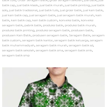
batik tulis
Grosir Seragam Batik
grosir seragam sekolah
jual batik
jual
e
,
,
,
,
batik cap
jual batik klasik
jual batik murah
jual batik printing
r
jual batik
a
,
,
,
,
,
solo
jual batik tradisional
jual batik tulis
jual grosir batik
jual kain batik
g
,
,
,
jual kain batik cap
jual seragam batik
jual seragam batik murah
kain
a
,
,
,
,
batik
kain batik cap
kain batik custom
konveksi batik
konveksi
m
,
,
,
,
seragam batik
pabrik batik
produksi batik
produksi batik murah
B
,
,
,
produksi batik printing
produksi seragam batik
produsen batik
a
,
,
,
produsen Kain Batik
produsen seragam batik
Seragam Batik
t
seragam
i
,
,
,
batik custom
seragam batik kantor
seragam batik keluarga
seragam
k
,
,
,
batik muhammadiyah
seragam batik murah
seragam batik sd
S
,
,
,
seragam batik sekolah
seragam batik sma
seragam batik smk
e
seragam batik smp
k
o
l
a
h
S
e
b
a
g
a
i