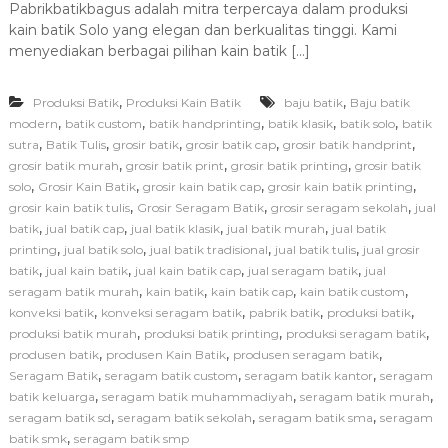
Pabrikbatikbagus adalah mitra terpercaya dalam produksi
d
kain batik Solo yang elegan dan berkualitas tinggi. Kami
a
P
menyediakan berbagai pilihan kain batik […]
a
b
,
,
Produksi Batik
Produksi Kain Batik
baju batik
r
Baju batik
i
,
,
,
,
,
modern
batik custom
batik handprinting
batik klasik
batik solo
batik
k
,
,
,
,
,
sutra
Batik Tulis
grosir batik
grosir batik cap
grosir batik handprint
b
,
,
,
grosir batik murah
grosir batik print
grosir batik printing
grosir batik
a
,
,
,
,
solo
Grosir Kain Batik
grosir kain batik cap
grosir kain batik printing
t
,
,
,
grosir kain batik tulis
Grosir Seragam Batik
grosir seragam sekolah
jual
i
,
,
,
,
batik
jual batik cap
jual batik klasik
jual batik murah
jual batik
k
b
,
,
,
,
printing
jual batik solo
jual batik tradisional
jual batik tulis
jual grosir
a
,
,
,
,
batik
jual kain batik
jual kain batik cap
jual seragam batik
jual
g
,
,
,
,
seragam batik murah
kain batik
kain batik cap
kain batik custom
u
,
,
,
,
konveksi batik
konveksi seragam batik
pabrik batik
produksi batik
s
,
,
,
produksi batik murah
produksi batik printing
produksi seragam batik
:
,
,
,
produsen batik
produsen Kain Batik
produsen seragam batik
S
o
,
,
,
Seragam Batik
seragam batik custom
seragam batik kantor
seragam
l
,
,
,
batik keluarga
seragam batik muhammadiyah
seragam batik murah
u
,
,
,
seragam batik sd
seragam batik sekolah
seragam batik sma
seragam
s
,
batik smk
seragam batik smp
i