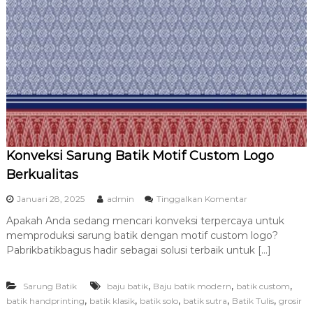
a
l
i
t
a
s
d
a
n
T
e
r
Konveksi Sarung Batik Motif Custom Logo
p
e
Berkualitas
r
c
p
Januari 28, 2025
admin
Tinggalkan Komentar
a
a
y
Apakah Anda sedang mencari konveksi terpercaya untuk
d
a
memproduksi sarung batik dengan motif custom logo?
a
K
Pabrikbatikbagus hadir sebagai solusi terbaik untuk […]
o
n
,
,
,
Sarung Batik
baju batik
Baju batik modern
batik custom
v
e
,
,
,
,
,
batik handprinting
batik klasik
batik solo
batik sutra
Batik Tulis
grosir
k