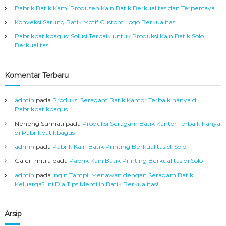
s
Pabrik Batik Kami Produsen Kain Batik Berkualitas dan Terpercaya
s
l
Konveksi Sarung Batik Motif Custom Logo Berkualitas
i
A
i
Pabrikbatikbagus: Solusi Terbaik untuk Produksi Kain Batik Solo
s
Berkualitas
a
p
l
S
Komentar Terbaru
o
o
l
o
admin
pada
Produksi Seragam Batik Kantor Terbaik hanya di
s
Pabrikbatikbagus
Neneng Sumiati
pada
Produksi Seragam Batik Kantor Terbaik hanya
di Pabrikbatikbagus
admin
pada
Pabrik Kain Batik Printing Berkualitas di Solo
Galeri mitra
pada
Pabrik Kain Batik Printing Berkualitas di Solo
admin
pada
Ingin Tampil Menawan dengan Seragam Batik
Keluarga? Ini Dia Tips Memilih Batik Berkualitas!
Arsip