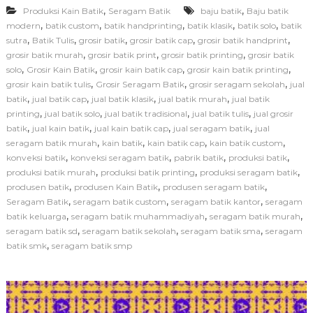
,
,
Produksi Kain Batik
Seragam Batik
baju batik
d
Baju batik
u
,
,
,
,
,
modern
batik custom
batik handprinting
batik klasik
batik solo
batik
k
,
,
,
,
,
sutra
Batik Tulis
grosir batik
grosir batik cap
grosir batik handprint
s
,
,
,
grosir batik murah
grosir batik print
grosir batik printing
grosir batik
i
,
,
,
,
solo
Grosir Kain Batik
grosir kain batik cap
grosir kain batik printing
S
,
,
,
grosir kain batik tulis
Grosir Seragam Batik
grosir seragam sekolah
jual
e
,
,
,
,
batik
jual batik cap
jual batik klasik
jual batik murah
jual batik
r
a
,
,
,
,
printing
jual batik solo
jual batik tradisional
jual batik tulis
jual grosir
g
,
,
,
,
batik
jual kain batik
jual kain batik cap
jual seragam batik
jual
a
,
,
,
,
seragam batik murah
kain batik
kain batik cap
kain batik custom
m
,
,
,
,
konveksi batik
konveksi seragam batik
pabrik batik
produksi batik
B
,
,
,
produksi batik murah
produksi batik printing
produksi seragam batik
a
,
,
,
produsen batik
produsen Kain Batik
produsen seragam batik
t
i
,
,
,
Seragam Batik
seragam batik custom
seragam batik kantor
seragam
k
,
,
,
batik keluarga
seragam batik muhammadiyah
seragam batik murah
S
,
,
,
seragam batik sd
seragam batik sekolah
seragam batik sma
seragam
e
,
batik smk
seragam batik smp
k
o
l
a
h
d