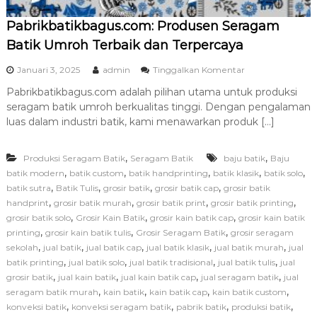
a
Pabrikbatikbagus.com: Produsen Seragam
t
i
Batik Umroh Terbaik dan Terpercaya
k
S
p
Januari 3, 2025
admin
Tinggalkan Komentar
o
a
l
Pabrikbatikbagus.com adalah pilihan utama untuk produksi
d
o
seragam batik umroh berkualitas tinggi. Dengan pengalaman
a
B
P
luas dalam industri batik, kami menawarkan produk […]
e
a
r
b
k
,
,
Produksi Seragam Batik
Seragam Batik
baju batik
r
Baju
u
i
,
,
,
,
,
batik modern
batik custom
batik handprinting
batik klasik
batik solo
a
k
,
,
,
,
batik sutra
Batik Tulis
grosir batik
grosir batik cap
grosir batik
l
b
,
,
,
,
handprint
grosir batik murah
grosir batik print
grosir batik printing
i
a
t
,
,
,
grosir batik solo
Grosir Kain Batik
grosir kain batik cap
grosir kain batik
t
a
,
,
,
printing
grosir kain batik tulis
Grosir Seragam Batik
grosir seragam
i
s
,
,
,
,
,
sekolah
jual batik
jual batik cap
jual batik klasik
jual batik murah
k
jual
b
,
,
,
,
batik printing
jual batik solo
jual batik tradisional
jual batik tulis
jual
a
,
,
,
,
grosir batik
jual kain batik
jual kain batik cap
jual seragam batik
jual
g
,
,
,
,
seragam batik murah
kain batik
kain batik cap
kain batik custom
u
,
,
,
,
konveksi batik
konveksi seragam batik
pabrik batik
produksi batik
s