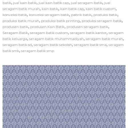
a
,
,
,
,
batik
jual kain batik
jual kain batik cap
jual seragam batik
jual
m
,
,
,
,
seragam batik murah
kain batik
kain batik cap
kain batik custom
i
,
,
,
,
konveksi batik
konveksi seragam batik
pabrik batik
produksi batik
P
,
,
,
produksi batik murah
produksi batik printing
produksi seragam batik
r
,
,
,
produsen batik
produsen Kain Batik
produsen seragam batik
o
d
,
,
,
Seragam Batik
seragam batik custom
seragam batik kantor
seragam
u
,
,
,
batik keluarga
seragam batik muhammadiyah
seragam batik murah
s
,
,
,
seragam batik sd
seragam batik sekolah
seragam batik sma
seragam
e
,
batik smk
seragam batik smp
n
K
a
i
n
B
a
t
i
k
B
e
r
k
u