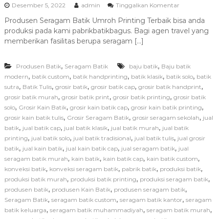
p
Desember 5, 2022
admin
Tinggalkan Komentar
a
Produsen Seragam Batik Umroh Printing Terbaik bisa anda
d
produksi pada kami pabrikbatikbagus. Bagi agen travel yang
a
P
memberikan fasilitas berupa seragam […]
r
o
,
,
Produsen Batik
Seragam Batik
baju batik
Baju batik
d
u
,
,
,
,
,
modern
batik custom
batik handprinting
batik klasik
batik solo
batik
s
,
,
,
,
,
sutra
Batik Tulis
grosir batik
grosir batik cap
grosir batik handprint
e
,
,
,
grosir batik murah
grosir batik print
grosir batik printing
grosir batik
n
,
,
,
,
solo
Grosir Kain Batik
grosir kain batik cap
grosir kain batik printing
S
,
,
,
grosir kain batik tulis
Grosir Seragam Batik
grosir seragam sekolah
jual
e
,
,
,
,
batik
jual batik cap
jual batik klasik
jual batik murah
jual batik
r
a
,
,
,
,
printing
jual batik solo
jual batik tradisional
jual batik tulis
jual grosir
g
,
,
,
,
batik
jual kain batik
jual kain batik cap
jual seragam batik
jual
a
,
,
,
,
seragam batik murah
kain batik
kain batik cap
kain batik custom
m
,
,
,
,
konveksi batik
konveksi seragam batik
pabrik batik
produksi batik
B
,
,
,
produksi batik murah
produksi batik printing
produksi seragam batik
a
,
,
,
produsen batik
produsen Kain Batik
produsen seragam batik
t
i
,
,
,
Seragam Batik
seragam batik custom
seragam batik kantor
seragam
k
,
,
,
batik keluarga
seragam batik muhammadiyah
seragam batik murah
U