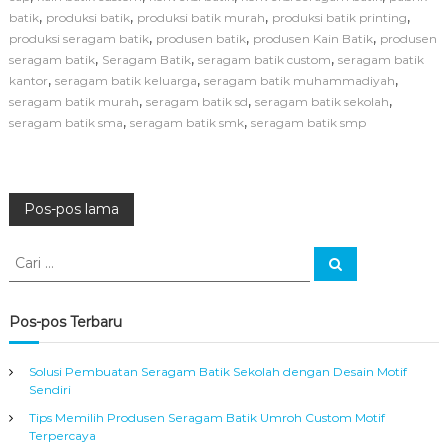
u
,
,
,
,
batik
produksi batik
produksi batik murah
produksi batik printing
s
,
,
,
produksi seragam batik
produsen batik
produsen Kain Batik
produsen
P
,
,
,
seragam batik
Seragam Batik
seragam batik custom
seragam batik
r
o
,
,
,
kantor
seragam batik keluarga
seragam batik muhammadiyah
d
,
,
,
seragam batik murah
seragam batik sd
seragam batik sekolah
u
,
,
seragam batik sma
seragam batik smk
seragam batik smp
s
e
n
B
N
a
Pos-pos lama
j
u
a
C
B
C
a
a
a
r
v
t
r
i
i
i
Pos-pos Terbaru
k
:
i
M
u
Solusi Pembuatan Seragam Batik Sekolah dengan Desain Motif
g
r
Sendiri
a
Tips Memilih Produsen Seragam Batik Umroh Custom Motif
h
a
Terpercaya
A