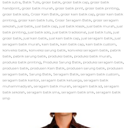
i
,
,
,
,
batik sutra
Batik Tulis
grosir batik
grosir batik cap
grosir batik
P
,
,
,
,
handprint
grosir batik murah
grosir batik print
grosir batik printing
e
,
,
,
grosir batik solo
Grosir Kain Batik
grosir kain batik cap
grosir kain batik
m
,
,
,
printing
grosir kain batik tulis
Grosir Seragam Batik
grosir seragam
b
,
,
,
,
,
sekolah
jual batik
jual batik cap
jual batik klasik
jual batik murah
u
jual
a
,
,
,
,
batik printing
jual batik solo
jual batik tradisional
jual batik tulis
jual
t
,
,
,
,
grosir batik
jual kain batik
jual kain batik cap
jual seragam batik
jual
a
,
,
,
,
seragam batik murah
kain batik
kain batik cap
kain batik custom
n
,
,
,
konveksi batik
konveksi sarung batik
konveksi seragam batik
pabrik
S
,
,
,
,
batik
pabrik sarung batik
produksi batik
produksi batik murah
e
,
,
,
produksi batik printing
Produksi Sarung Batik
produksi seragam batik
r
a
,
,
,
produsen batik
produsen Kain Batik
produsen sarung batik
produsen
g
,
,
,
,
seragam batik
Sarung Batik
Seragam Batik
seragam batik custom
a
,
,
seragam batik kantor
seragam batik keluarga
seragam batik
m
,
,
,
muhammadiyah
seragam batik murah
seragam batik sd
seragam
B
,
,
,
batik sekolah
seragam batik sma
seragam batik smk
seragam batik
a
smp
t
i
k
S
e
k