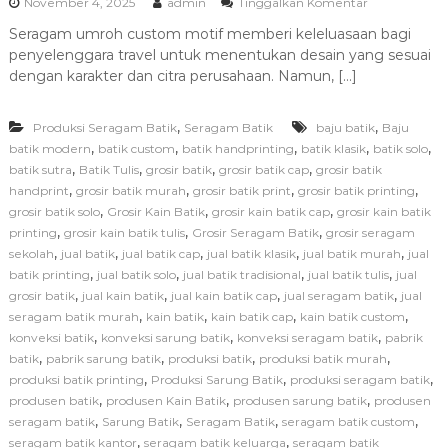
p
November 4, 2025
admin
Tinggalkan Komentar
i
a
r
Seragam umroh custom motif memberi keleluasaan bagi
d
i
penyelenggara travel untuk menentukan desain yang sesuai
a
T
dengan karakter dan citra perusahaan. Namun, […]
i
p
,
,
Produksi Seragam Batik
Seragam Batik
baju batik
s
Baju
M
,
,
,
,
,
batik modern
batik custom
batik handprinting
batik klasik
batik solo
e
,
,
,
,
batik sutra
Batik Tulis
grosir batik
grosir batik cap
grosir batik
m
,
,
,
,
handprint
grosir batik murah
grosir batik print
grosir batik printing
i
,
,
,
grosir batik solo
Grosir Kain Batik
grosir kain batik cap
grosir kain batik
l
,
,
,
printing
grosir kain batik tulis
Grosir Seragam Batik
grosir seragam
i
,
,
,
,
,
sekolah
jual batik
jual batik cap
jual batik klasik
jual batik murah
h
jual
P
,
,
,
,
batik printing
jual batik solo
jual batik tradisional
jual batik tulis
jual
r
,
,
,
,
grosir batik
jual kain batik
jual kain batik cap
jual seragam batik
jual
o
,
,
,
,
seragam batik murah
kain batik
kain batik cap
kain batik custom
d
,
,
,
konveksi batik
konveksi sarung batik
konveksi seragam batik
pabrik
u
,
,
,
,
batik
pabrik sarung batik
produksi batik
produksi batik murah
s
,
,
,
produksi batik printing
Produksi Sarung Batik
produksi seragam batik
e
n
,
,
,
produsen batik
produsen Kain Batik
produsen sarung batik
produsen
S
,
,
,
,
seragam batik
Sarung Batik
Seragam Batik
seragam batik custom
e
,
,
seragam batik kantor
seragam batik keluarga
seragam batik