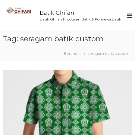
L
o
Batik Ghifari
n
Batik Ghifari Produsen Batik & Konveksi Batik
c
a
t
Tag:
seragam batik custom
k
e
k
Beranda
seragam batik custom
o
n
t
e
n