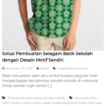
Solusi Pembuatan Seragam Batik Sekolah
dengan Desain Motif Sendiri
p
November 17, 2025
admin
Tinggalkan Komentar
a
Batik merupakan salah satu simbol budaya yang kini telah
d
menjadi bagian dari identitas sekolah-sekolah di Indonesia.
a
S
Setiap sekolah ingin tampil […]
o
l
,
,
Produksi Seragam Batik
Seragam Batik
baju batik
u
Baju
s
,
,
,
,
,
batik modern
batik custom
batik handprinting
batik klasik
batik solo