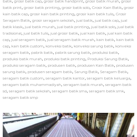
,
,
,
,
batik
grosir batik cap
grosir batik handprint
grosir batik murah
grosir
s
,
,
,
,
batik print
grosir batik printing
grosir batik solo
Grosir Kain Batik
grosir
i
,
,
,
kain batik cap
grosir kain batik printing
grosir kain batik tulis
Grosir
S
,
,
,
,
Seragam Batik
grosir seragam sekolah
jual batik
jual batik cap
jual
a
,
,
,
,
batik klasik
jual batik murah
jual batik printing
jual batik solo
r
jual batik
u
,
,
,
,
tradisional
jual batik tulis
jual grosir batik
jual kain batik
jual kain batik
n
,
,
,
,
cap
jual seragam batik
jual seragam batik murah
kain batik
kain batik
g
,
,
,
,
cap
kain batik custom
konveksi batik
konveksi sarung batik
konveksi
B
,
,
,
,
seragam batik
pabrik batik
pabrik sarung batik
produksi batik
a
,
,
,
produksi batik murah
produksi batik printing
Produksi Sarung Batik
t
,
,
,
produksi seragam batik
produsen batik
produsen Kain Batik
i
produsen
k
,
,
,
,
sarung batik
produsen seragam batik
Sarung Batik
Seragam Batik
M
,
,
,
seragam batik custom
seragam batik kantor
seragam batik keluarga
o
,
,
seragam batik muhammadiyah
seragam batik murah
seragam batik
t
,
,
,
,
sd
seragam batik sekolah
seragam batik sma
seragam batik smk
i
seragam batik smp
f
C
u
s
t
o
m
L