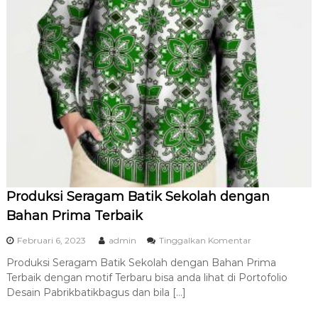
S
i
m
b
o
l
I
d
e
n
t
i
t
a
s
Produksi Seragam Batik Sekolah dengan
Bahan Prima Terbaik
p
Februari 6, 2023
admin
Tinggalkan Komentar
a
Produksi Seragam Batik Sekolah dengan Bahan Prima
d
Terbaik dengan motif Terbaru bisa anda lihat di Portofolio
a
P
Desain Pabrikbatikbagus dan bila […]
r
o