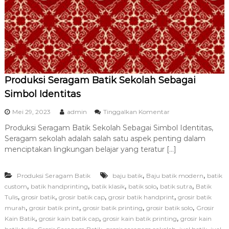
U
m
r
o
h
T
e
r
Produksi Seragam Batik Sekolah Sebagai
b
a
Simbol Identitas
i
k
p
Mei 29, 2023
admin
Tinggalkan Komentar
d
a
a
Produksi Seragam Batik Sekolah Sebagai Simbol Identitas,
d
n
Seragam sekolah adalah salah satu aspek penting dalam
a
T
P
menciptakan lingkungan belajar yang teratur […]
e
r
r
o
p
,
,
Produksi Seragam Batik
baju batik
Baju batik modern
d
batik
e
u
,
,
,
,
,
custom
batik handprinting
batik klasik
batik solo
batik sutra
Batik
r
k
,
,
,
,
Tulis
grosir batik
grosir batik cap
grosir batik handprint
grosir batik
c
s
,
,
,
,
murah
grosir batik print
grosir batik printing
grosir batik solo
Grosir
a
i
y
,
,
,
Kain Batik
grosir kain batik cap
grosir kain batik printing
grosir kain
S
a
,
,
,
,