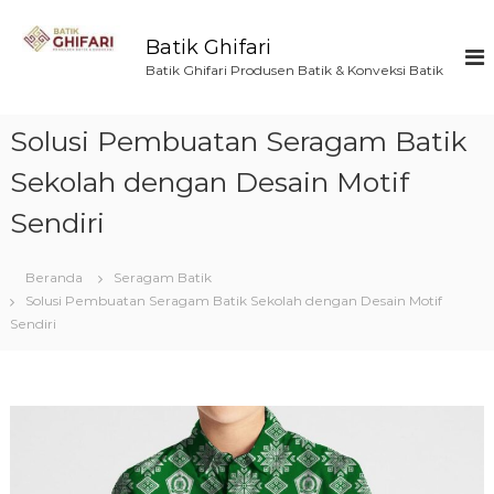
L
o
Batik Ghifari
n
Batik Ghifari Produsen Batik & Konveksi Batik
c
a
t
Solusi Pembuatan Seragam Batik
k
e
Sekolah dengan Desain Motif
k
Sendiri
o
n
t
Beranda
Seragam Batik
e
Solusi Pembuatan Seragam Batik Sekolah dengan Desain Motif
n
Sendiri