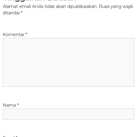
i
Alamat email Anda tidak akan dipublikasikan.
Ruas yang wajib
ditandai
*
g
a
Komentar
*
s
i
p
o
s
Nama
*