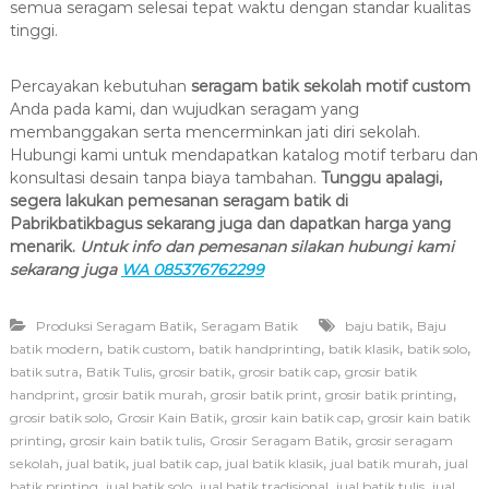
semua seragam selesai tepat waktu dengan standar kualitas
tinggi.
Percayakan kebutuhan
seragam batik sekolah motif custom
Anda pada kami, dan wujudkan seragam yang
membanggakan serta mencerminkan jati diri sekolah.
Hubungi kami untuk mendapatkan katalog motif terbaru dan
konsultasi desain tanpa biaya tambahan.
Tunggu apalagi,
segera lakukan pemesanan seragam batik di
Pabrikbatikbagus sekarang juga dan dapatkan harga yang
menarik.
Untuk info dan pemesanan silakan hubungi kami
sekarang juga
WA 085376762299
,
,
Produksi Seragam Batik
Seragam Batik
baju batik
Baju
,
,
,
,
,
batik modern
batik custom
batik handprinting
batik klasik
batik solo
,
,
,
,
batik sutra
Batik Tulis
grosir batik
grosir batik cap
grosir batik
,
,
,
,
handprint
grosir batik murah
grosir batik print
grosir batik printing
,
,
,
grosir batik solo
Grosir Kain Batik
grosir kain batik cap
grosir kain batik
,
,
,
printing
grosir kain batik tulis
Grosir Seragam Batik
grosir seragam
,
,
,
,
,
sekolah
jual batik
jual batik cap
jual batik klasik
jual batik murah
jual
,
,
,
,
batik printing
jual batik solo
jual batik tradisional
jual batik tulis
jual