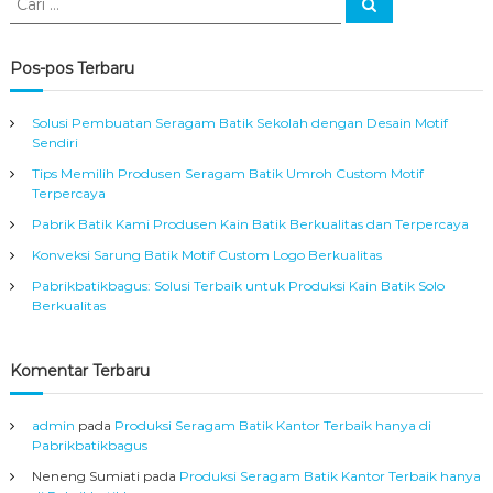
C
a
a
r
r
i
i
Pos-pos Terbaru
:
Solusi Pembuatan Seragam Batik Sekolah dengan Desain Motif
Sendiri
Tips Memilih Produsen Seragam Batik Umroh Custom Motif
Terpercaya
Pabrik Batik Kami Produsen Kain Batik Berkualitas dan Terpercaya
Konveksi Sarung Batik Motif Custom Logo Berkualitas
Pabrikbatikbagus: Solusi Terbaik untuk Produksi Kain Batik Solo
Berkualitas
Komentar Terbaru
admin
pada
Produksi Seragam Batik Kantor Terbaik hanya di
Pabrikbatikbagus
Neneng Sumiati
pada
Produksi Seragam Batik Kantor Terbaik hanya