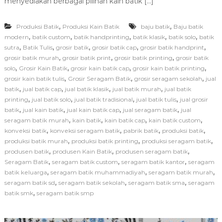
menyediakan berbagai pilihan kain batik […]
a
b
,
,
Produksi Batik
Produksi Kain Batik
baju batik
r
Baju batik
i
,
,
,
,
,
modern
batik custom
batik handprinting
batik klasik
batik solo
batik
k
,
,
,
,
,
sutra
Batik Tulis
grosir batik
grosir batik cap
grosir batik handprint
b
,
,
,
grosir batik murah
grosir batik print
grosir batik printing
grosir batik
a
,
,
,
,
solo
Grosir Kain Batik
grosir kain batik cap
grosir kain batik printing
t
,
,
,
grosir kain batik tulis
Grosir Seragam Batik
grosir seragam sekolah
jual
i
,
,
,
,
batik
jual batik cap
jual batik klasik
jual batik murah
jual batik
k
b
,
,
,
,
printing
jual batik solo
jual batik tradisional
jual batik tulis
jual grosir
a
,
,
,
,
batik
jual kain batik
jual kain batik cap
jual seragam batik
jual
g
,
,
,
,
seragam batik murah
kain batik
kain batik cap
kain batik custom
u
,
,
,
,
konveksi batik
konveksi seragam batik
pabrik batik
produksi batik
s
,
,
,
produksi batik murah
produksi batik printing
produksi seragam batik
:
,
,
,
produsen batik
produsen Kain Batik
produsen seragam batik
S
o
,
,
,
Seragam Batik
seragam batik custom
seragam batik kantor
seragam
l
,
,
,
batik keluarga
seragam batik muhammadiyah
seragam batik murah
u
,
,
,
seragam batik sd
seragam batik sekolah
seragam batik sma
seragam
s
,
batik smk
seragam batik smp
i
T
e