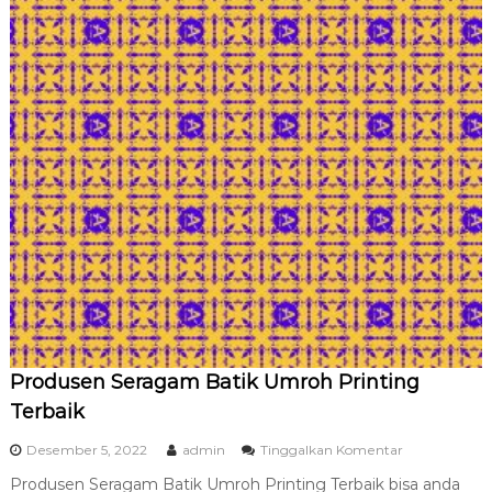
g
a
n
B
a
h
a
n
P
r
i
m
a
T
e
r
b
a
i
Produsen Seragam Batik Umroh Printing
k
Terbaik
p
Desember 5, 2022
admin
Tinggalkan Komentar
a
Produsen Seragam Batik Umroh Printing Terbaik bisa anda
d