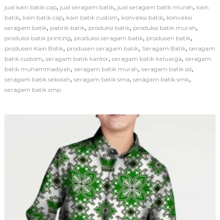
g
,
,
,
jual kain batik cap
jual seragam batik
jual seragam batik murah
kain
a
,
,
,
,
batik
kain batik cap
kain batik custom
konveksi batik
konveksi
m
,
,
,
,
seragam batik
pabrik batik
produksi batik
produksi batik murah
B
,
,
,
produksi batik printing
produksi seragam batik
produsen batik
a
,
,
,
produsen Kain Batik
produsen seragam batik
Seragam Batik
t
seragam
i
,
,
,
batik custom
seragam batik kantor
seragam batik keluarga
seragam
k
,
,
,
batik muhammadiyah
seragam batik murah
seragam batik sd
S
,
,
,
seragam batik sekolah
seragam batik sma
seragam batik smk
e
seragam batik smp
k
o
l
a
h
S
e
b
a
g
a
i
S
i
m