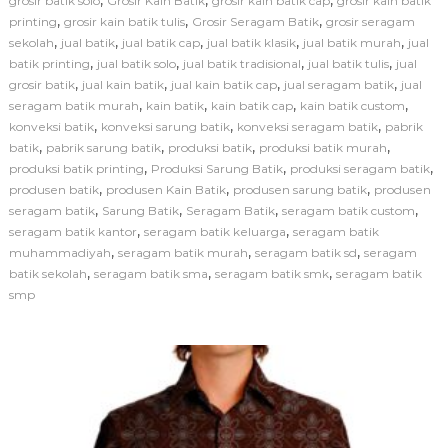
,
,
,
grosir batik solo
Grosir Kain Batik
grosir kain batik cap
grosir kain batik
m
,
,
,
printing
grosir kain batik tulis
Grosir Seragam Batik
grosir seragam
b
,
,
,
,
,
sekolah
jual batik
jual batik cap
jual batik klasik
jual batik murah
u
jual
a
,
,
,
,
batik printing
jual batik solo
jual batik tradisional
jual batik tulis
jual
t
,
,
,
,
grosir batik
jual kain batik
jual kain batik cap
jual seragam batik
jual
a
,
,
,
,
seragam batik murah
kain batik
kain batik cap
kain batik custom
n
,
,
,
konveksi batik
konveksi sarung batik
konveksi seragam batik
pabrik
S
,
,
,
,
batik
pabrik sarung batik
produksi batik
produksi batik murah
e
,
,
,
produksi batik printing
Produksi Sarung Batik
produksi seragam batik
r
a
,
,
,
produsen batik
produsen Kain Batik
produsen sarung batik
produsen
g
,
,
,
,
seragam batik
Sarung Batik
Seragam Batik
seragam batik custom
a
,
,
seragam batik kantor
seragam batik keluarga
seragam batik
m
,
,
,
muhammadiyah
seragam batik murah
seragam batik sd
seragam
B
,
,
,
batik sekolah
seragam batik sma
seragam batik smk
seragam batik
a
smp
t
i
k
S
e
k
o
l
a