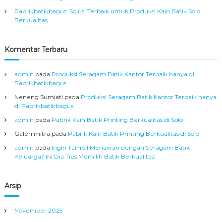
A
i
Pabrikbatikbagus: Solusi Terbaik untuk Produksi Kain Batik Solo
s
Berkualitas
a
p
l
S
Komentar Terbaru
o
o
l
o
admin
pada
Produksi Seragam Batik Kantor Terbaik hanya di
s
Pabrikbatikbagus
Neneng Sumiati
pada
Produksi Seragam Batik Kantor Terbaik hanya
di Pabrikbatikbagus
admin
pada
Pabrik Kain Batik Printing Berkualitas di Solo
Galeri mitra
pada
Pabrik Kain Batik Printing Berkualitas di Solo
admin
pada
Ingin Tampil Menawan dengan Seragam Batik
Keluarga? Ini Dia Tips Memilih Batik Berkualitas!
Arsip
November 2025