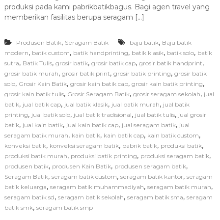
produksi pada kami pabrikbatikbagus. Bagi agen travel yang
a
P
memberikan fasilitas berupa seragam […]
r
o
,
,
Produsen Batik
Seragam Batik
baju batik
Baju batik
d
u
,
,
,
,
,
modern
batik custom
batik handprinting
batik klasik
batik solo
batik
s
,
,
,
,
,
sutra
Batik Tulis
grosir batik
grosir batik cap
grosir batik handprint
e
,
,
,
grosir batik murah
grosir batik print
grosir batik printing
grosir batik
n
,
,
,
,
solo
Grosir Kain Batik
grosir kain batik cap
grosir kain batik printing
S
,
,
,
grosir kain batik tulis
Grosir Seragam Batik
grosir seragam sekolah
jual
e
,
,
,
,
batik
jual batik cap
jual batik klasik
jual batik murah
jual batik
r
a
,
,
,
,
printing
jual batik solo
jual batik tradisional
jual batik tulis
jual grosir
g
,
,
,
,
batik
jual kain batik
jual kain batik cap
jual seragam batik
jual
a
,
,
,
,
seragam batik murah
kain batik
kain batik cap
kain batik custom
m
,
,
,
,
konveksi batik
konveksi seragam batik
pabrik batik
produksi batik
B
,
,
,
produksi batik murah
produksi batik printing
produksi seragam batik
a
,
,
,
produsen batik
produsen Kain Batik
produsen seragam batik
t
i
,
,
,
Seragam Batik
seragam batik custom
seragam batik kantor
seragam
k
,
,
,
batik keluarga
seragam batik muhammadiyah
seragam batik murah
U
,
,
,
seragam batik sd
seragam batik sekolah
seragam batik sma
seragam
m
,
batik smk
seragam batik smp
r
o