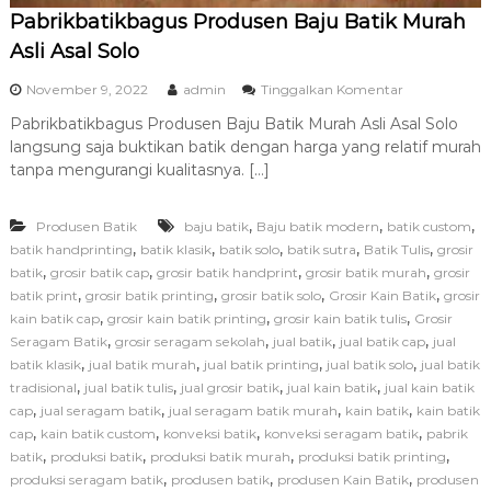
Pabrikbatikbagus Produsen Baju Batik Murah
Asli Asal Solo
p
November 9, 2022
admin
Tinggalkan Komentar
a
Pabrikbatikbagus Produsen Baju Batik Murah Asli Asal Solo
d
langsung saja buktikan batik dengan harga yang relatif murah
a
P
tanpa mengurangi kualitasnya. […]
a
b
,
,
,
Produsen Batik
baju batik
Baju batik modern
batik custom
r
i
,
,
,
,
,
batik handprinting
batik klasik
batik solo
batik sutra
Batik Tulis
grosir
k
,
,
,
,
batik
grosir batik cap
grosir batik handprint
grosir batik murah
grosir
b
,
,
,
,
batik print
grosir batik printing
grosir batik solo
Grosir Kain Batik
grosir
a
,
,
,
kain batik cap
grosir kain batik printing
grosir kain batik tulis
Grosir
t
,
,
,
,
Seragam Batik
grosir seragam sekolah
jual batik
jual batik cap
jual
i
,
,
,
,
batik klasik
jual batik murah
jual batik printing
jual batik solo
k
jual batik
b
,
,
,
,
tradisional
jual batik tulis
jual grosir batik
jual kain batik
jual kain batik
a
,
,
,
,
cap
jual seragam batik
jual seragam batik murah
kain batik
kain batik
g
,
,
,
,
cap
kain batik custom
konveksi batik
konveksi seragam batik
pabrik
u
,
,
,
,
batik
produksi batik
produksi batik murah
produksi batik printing
s
,
,
,
produksi seragam batik
produsen batik
produsen Kain Batik
produsen
P