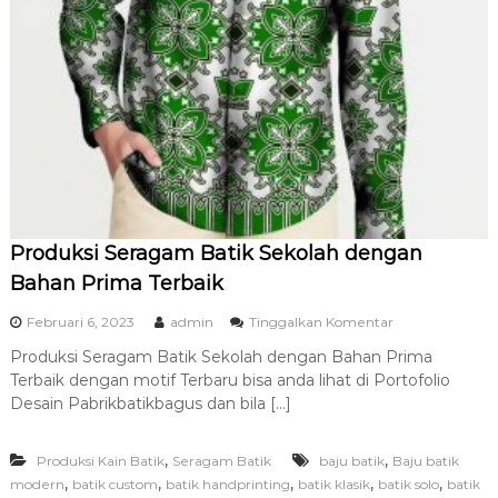
b
o
l
I
d
e
n
t
i
t
a
s
Produksi Seragam Batik Sekolah dengan
Bahan Prima Terbaik
p
Februari 6, 2023
admin
Tinggalkan Komentar
a
Produksi Seragam Batik Sekolah dengan Bahan Prima
d
Terbaik dengan motif Terbaru bisa anda lihat di Portofolio
a
P
Desain Pabrikbatikbagus dan bila […]
r
o
,
,
Produksi Kain Batik
Seragam Batik
baju batik
d
Baju batik
u
,
,
,
,
,
modern
batik custom
batik handprinting
batik klasik
batik solo
batik