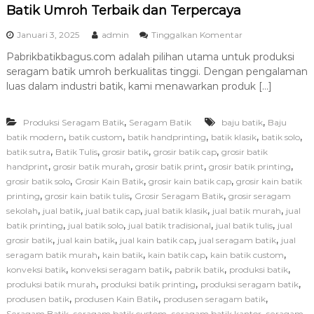
i
Batik Umroh Terbaik dan Terpercaya
k
S
p
Januari 3, 2025
admin
Tinggalkan Komentar
o
a
l
Pabrikbatikbagus.com adalah pilihan utama untuk produksi
d
o
seragam batik umroh berkualitas tinggi. Dengan pengalaman
a
B
P
luas dalam industri batik, kami menawarkan produk […]
e
a
r
b
k
,
,
Produksi Seragam Batik
Seragam Batik
baju batik
r
Baju
u
i
,
,
,
,
,
batik modern
batik custom
batik handprinting
batik klasik
batik solo
a
k
,
,
,
,
batik sutra
Batik Tulis
grosir batik
grosir batik cap
grosir batik
l
b
,
,
,
,
handprint
grosir batik murah
grosir batik print
grosir batik printing
i
a
t
,
,
,
grosir batik solo
Grosir Kain Batik
grosir kain batik cap
grosir kain batik
t
a
,
,
,
printing
grosir kain batik tulis
Grosir Seragam Batik
grosir seragam
i
s
,
,
,
,
,
sekolah
jual batik
jual batik cap
jual batik klasik
jual batik murah
k
jual
b
,
,
,
,
batik printing
jual batik solo
jual batik tradisional
jual batik tulis
jual
a
,
,
,
,
grosir batik
jual kain batik
jual kain batik cap
jual seragam batik
jual
g
,
,
,
,
seragam batik murah
kain batik
kain batik cap
kain batik custom
u
,
,
,
,
konveksi batik
konveksi seragam batik
pabrik batik
produksi batik
s
,
,
,
produksi batik murah
produksi batik printing
produksi seragam batik
.
,
,
,
produsen batik
produsen Kain Batik
produsen seragam batik
c
o
,
,
,
Seragam Batik
seragam batik custom
seragam batik kantor
seragam