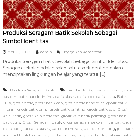
o
h
T
e
r
Produksi Seragam Batik Sekolah Sebagai
b
a
Simbol Identitas
i
k
p
Mei 29, 2023
admin
Tinggalkan Komentar
d
a
a
Produksi Seragam Batik Sekolah Sebagai Simbol Identitas,
d
n
Seragam sekolah adalah salah satu aspek penting dalam
a
T
P
menciptakan lingkungan belajar yang teratur […]
e
r
r
o
p
,
,
Produksi Seragam Batik
baju batik
Baju batik modern
d
batik
e
u
,
,
,
,
,
custom
batik handprinting
batik klasik
batik solo
batik sutra
Batik
r
k
,
,
,
,
Tulis
grosir batik
grosir batik cap
grosir batik handprint
grosir batik
c
s
,
,
,
,
murah
grosir batik print
grosir batik printing
grosir batik solo
Grosir
a
i
y
,
,
,
Kain Batik
grosir kain batik cap
grosir kain batik printing
grosir kain
S
a
,
,
,
,
batik tulis
Grosir Seragam Batik
grosir seragam sekolah
jual batik
jual
e
,
,
,
,
batik cap
jual batik klasik
jual batik murah
jual batik printing
r
jual batik
a
,
,
,
,
,
solo
jual batik tradisional
jual batik tulis
jual grosir batik
jual kain batik