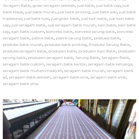
S
,
,
,
,
Seragam Batik
grosir seragam sekolah
jual batik
jual batik cap
jual
a
,
,
,
,
batik klasik
jual batik murah
jual batik printing
jual batik solo
r
jual batik
u
,
,
,
,
tradisional
jual batik tulis
jual grosir batik
jual kain batik
jual kain batik
n
,
,
,
,
cap
jual seragam batik
jual seragam batik murah
kain batik
kain batik
g
,
,
,
,
cap
kain batik custom
konveksi batik
konveksi sarung batik
konveksi
B
,
,
,
,
seragam batik
pabrik batik
pabrik sarung batik
produksi batik
a
,
,
,
produksi batik murah
produksi batik printing
Produksi Sarung Batik
t
,
,
,
produksi seragam batik
produsen batik
produsen Kain Batik
i
produsen
k
,
,
,
,
sarung batik
produsen seragam batik
Sarung Batik
Seragam Batik
M
,
,
,
seragam batik custom
seragam batik kantor
seragam batik keluarga
o
,
,
seragam batik muhammadiyah
seragam batik murah
seragam batik
t
,
,
,
,
sd
seragam batik sekolah
seragam batik sma
seragam batik smk
i
seragam batik smp
f
C
u
s
t
o
m
L
o
g