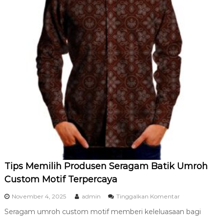
h
d
e
n
g
a
n
D
e
s
a
i
n
M
o
t
i
f
S
Tips Memilih Produsen Seragam Batik Umroh
e
Custom Motif Terpercaya
n
d
p
November 4, 2025
admin
Tinggalkan Komentar
i
a
r
Seragam umroh custom motif memberi keleluasaan bagi
d
i