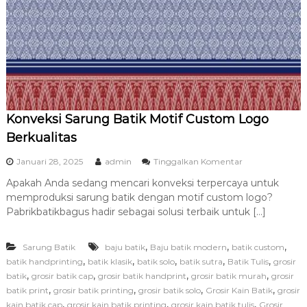
t
a
s
d
a
n
T
e
r
Konveksi Sarung Batik Motif Custom Logo
p
e
Berkualitas
r
c
p
Januari 28, 2025
admin
Tinggalkan Komentar
a
a
y
Apakah Anda sedang mencari konveksi terpercaya untuk
d
a
memproduksi sarung batik dengan motif custom logo?
a
K
Pabrikbatikbagus hadir sebagai solusi terbaik untuk […]
o
n
,
,
,
Sarung Batik
baju batik
Baju batik modern
batik custom
v
e
,
,
,
,
,
batik handprinting
batik klasik
batik solo
batik sutra
Batik Tulis
grosir
k
,
,
,
,
batik
grosir batik cap
grosir batik handprint
grosir batik murah
grosir
s
,
,
,
,
batik print
grosir batik printing
grosir batik solo
Grosir Kain Batik
grosir
i
,
,
,
kain batik cap
grosir kain batik printing
grosir kain batik tulis
Grosir