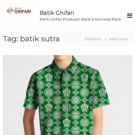
L
o
Batik Ghifari
n
Batik Ghifari Produsen Batik & Konveksi Batik
c
a
t
Tag:
batik sutra
Beranda
batik sutra
k
e
k
o
n
t
e
n