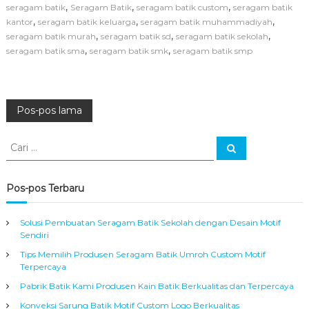
,
,
,
seragam batik
Seragam Batik
seragam batik custom
seragam batik
r
o
,
,
,
kantor
seragam batik keluarga
seragam batik muhammadiyah
d
,
,
,
seragam batik murah
seragam batik sd
seragam batik sekolah
u
,
,
seragam batik sma
seragam batik smk
seragam batik smp
s
e
n
B
N
a
Pos-pos lama
j
u
a
C
B
C
a
a
a
r
v
t
r
i
i
i
Pos-pos Terbaru
k
:
i
M
u
Solusi Pembuatan Seragam Batik Sekolah dengan Desain Motif
g
r
Sendiri
a
Tips Memilih Produsen Seragam Batik Umroh Custom Motif
h
a
Terpercaya
A
s
Pabrik Batik Kami Produsen Kain Batik Berkualitas dan Terpercaya
s
l
Konveksi Sarung Batik Motif Custom Logo Berkualitas
i