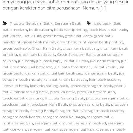
penyelenggara travel untuk menentukan desain yang sesuai
a
T
dengan karakter dan citra perusahaan. Namun, […]
i
p
,
,
Produksi Seragam Batik
Seragam Batik
baju batik
s
Baju
M
,
,
,
,
,
batik modern
batik custom
batik handprinting
batik klasik
batik solo
e
,
,
,
,
batik sutra
Batik Tulis
grosir batik
grosir batik cap
grosir batik
m
,
,
,
,
handprint
grosir batik murah
grosir batik print
grosir batik printing
i
,
,
,
grosir batik solo
Grosir Kain Batik
grosir kain batik cap
grosir kain batik
l
,
,
,
printing
grosir kain batik tulis
Grosir Seragam Batik
grosir seragam
i
,
,
,
,
,
sekolah
jual batik
jual batik cap
jual batik klasik
jual batik murah
h
jual
P
,
,
,
,
batik printing
jual batik solo
jual batik tradisional
jual batik tulis
jual
r
,
,
,
,
grosir batik
jual kain batik
jual kain batik cap
jual seragam batik
jual
o
,
,
,
,
seragam batik murah
kain batik
kain batik cap
kain batik custom
d
,
,
,
konveksi batik
konveksi sarung batik
konveksi seragam batik
pabrik
u
,
,
,
,
batik
pabrik sarung batik
produksi batik
produksi batik murah
s
,
,
,
produksi batik printing
Produksi Sarung Batik
produksi seragam batik
e
n
,
,
,
produsen batik
produsen Kain Batik
produsen sarung batik
produsen
S
,
,
,
,
seragam batik
Sarung Batik
Seragam Batik
seragam batik custom
e
,
,
seragam batik kantor
seragam batik keluarga
seragam batik
r
,
,
,
muhammadiyah
seragam batik murah
seragam batik sd
seragam
a
,
,
,
batik sekolah
seragam batik sma
seragam batik smk
seragam batik
g