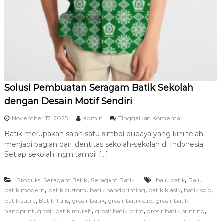
Solusi Pembuatan Seragam Batik Sekolah
dengan Desain Motif Sendiri
p
November 17, 2025
admin
Tinggalkan Komentar
a
Batik merupakan salah satu simbol budaya yang kini telah
d
menjadi bagian dari identitas sekolah-sekolah di Indonesia.
a
S
Setiap sekolah ingin tampil […]
o
l
,
,
Produksi Seragam Batik
Seragam Batik
baju batik
u
Baju
s
,
,
,
,
,
batik modern
batik custom
batik handprinting
batik klasik
batik solo
i
,
,
,
,
batik sutra
Batik Tulis
grosir batik
grosir batik cap
grosir batik
P
,
,
,
,
handprint
grosir batik murah
grosir batik print
grosir batik printing
e