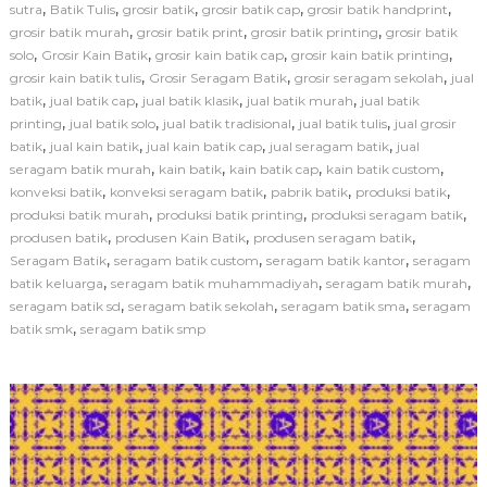
k
,
,
,
,
,
sutra
Batik Tulis
grosir batik
grosir batik cap
grosir batik handprint
s
,
,
,
grosir batik murah
grosir batik print
grosir batik printing
grosir batik
i
,
,
,
,
solo
Grosir Kain Batik
grosir kain batik cap
grosir kain batik printing
S
,
,
,
grosir kain batik tulis
Grosir Seragam Batik
grosir seragam sekolah
jual
e
,
,
,
,
batik
jual batik cap
jual batik klasik
jual batik murah
jual batik
r
a
,
,
,
,
printing
jual batik solo
jual batik tradisional
jual batik tulis
jual grosir
g
,
,
,
,
batik
jual kain batik
jual kain batik cap
jual seragam batik
jual
a
,
,
,
,
seragam batik murah
kain batik
kain batik cap
kain batik custom
m
,
,
,
,
konveksi batik
konveksi seragam batik
pabrik batik
produksi batik
B
,
,
,
produksi batik murah
produksi batik printing
produksi seragam batik
a
,
,
,
produsen batik
produsen Kain Batik
produsen seragam batik
t
i
,
,
,
Seragam Batik
seragam batik custom
seragam batik kantor
seragam
k
,
,
,
batik keluarga
seragam batik muhammadiyah
seragam batik murah
S
,
,
,
seragam batik sd
seragam batik sekolah
seragam batik sma
seragam
e
,
batik smk
seragam batik smp
k
o
l
a
h
d
e
n