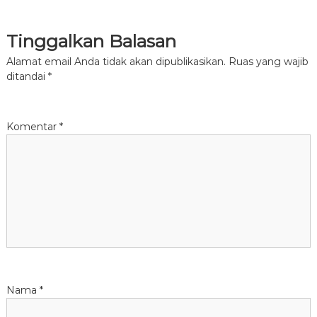
i
Tinggalkan Balasan
g
Alamat email Anda tidak akan dipublikasikan.
Ruas yang wajib
a
ditandai
*
s
Komentar
*
i
p
o
s
Nama
*