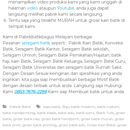
menampilkan video produksi kami yang kami unggah di
halaman
video
ataupun
Youtube
. anda juga dapat
langsung melihat pabrik kami secara langsung.
Tentu saja yang terakhir MURAH untuk grosir kain batik di
tempat kami.
Kami di Pabrikbatikbagus Melayani berbagai
Pesanan
seragam batik
seperti : Pabrik Kain Batik, Konveksi
Batik, Seragam Batik Kantor, Seragam Batik sekolah,
Seragam Umroh, Seragam Batik Pernikahan/Hajatan, batik
haji, kain Batik, Seragam Batik Keluarga, Seragam Batik Guru,
Seragam Batik Universitas dan seragam batik Rumah Sakit.
Dengan Desain Sesuai keinginan dan spesifikasi yang anda
inginkan. kita juga siap membuatkan berbagai Motif Batik
dengan desain terbaik untuk anda. Langsung saja Hubungi
Kami
0853-7676-2299
Kami siap Membuat batik untuk anda.
,
,
,
Pabrik Batik
baju batik
Baju batik modern
batik custom
,
,
,
,
,
batik handprinting
batik klasik
batik solo
batik sutra
Batik Tulis
grosir
,
,
,
,
batik
grosir batik cap
grosir batik handprint
grosir batik murah
grosir
,
,
,
,
batik print
grosir batik printing
grosir batik solo
Grosir Kain Batik
grosir