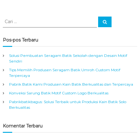
C
C
a
a
r
r
i
i
Pos-pos Terbaru
:
Solusi Pembuatan Seragam Batik Sekolah dengan Desain Motif
Sendiri
Tips Memilih Produsen Seragam Batik Umroh Custom Motif
Terpercaya
Pabrik Batik Kami Produsen Kain Batik Berkualitas dan Terpercaya
Konveksi Sarung Batik Motif Custom Logo Berkualitas
Pabrikbatikbagus: Solusi Terbaik untuk Produksi Kain Batik Solo
Berkualitas
Komentar Terbaru