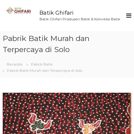
L
o
Batik Ghifari
n
Batik Ghifari Produsen Batik & Konveksi Batik
c
a
t
Pabrik Batik Murah dan
k
e
Terpercaya di Solo
k
o
Beranda
Pabrik Batik
n
Pabrik Batik Murah dan Terpercaya di Solo
t
e
n