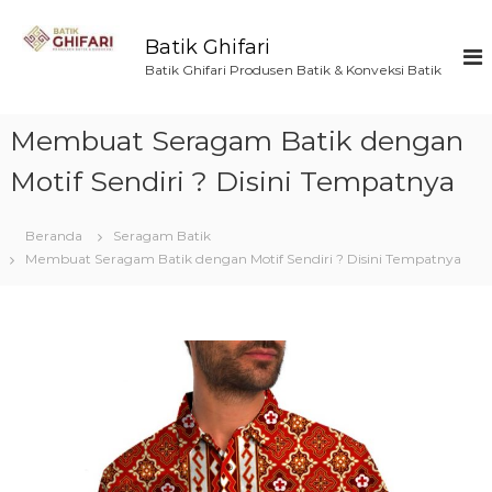
L
o
Batik Ghifari
n
Batik Ghifari Produsen Batik & Konveksi Batik
c
a
t
Membuat Seragam Batik dengan
k
e
Motif Sendiri ? Disini Tempatnya
k
o
Beranda
Seragam Batik
n
Membuat Seragam Batik dengan Motif Sendiri ? Disini Tempatnya
t
e
n