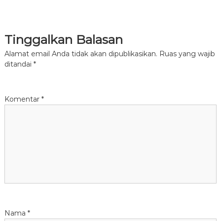
v
i
Tinggalkan Balasan
g
Alamat email Anda tidak akan dipublikasikan.
Ruas yang wajib
ditandai
*
a
s
Komentar
*
i
p
o
s
Nama
*