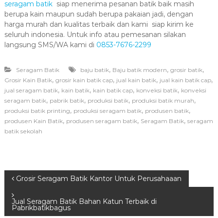
seragam batik
siap menerima pesanan batik baik masih
berupa kain maupun sudah berupa pakaian jadi, dengan
harga murah dan kualitas terbaik dan kami siap kirim ke
seluruh indonesia. Untuk info atau pemesanan silakan
langsung SMS/WA kami di
0853-7676-2299
,
,
,
Seragam Batik
baju batik
Baju batik modern
grosir batik
,
,
,
,
Grosir Kain Batik
grosir kain batik cap
jual kain batik
jual kain batik cap
,
,
,
,
jual seragam batik
kain batik
kain batik cap
konveksi batik
konveksi
,
,
,
,
seragam batik
pabrik batik
produksi batik
produksi batik murah
,
,
,
produksi batik printing
produksi seragam batik
produsen batik
,
,
,
produsen Kain Batik
produsen seragam batik
Seragam Batik
seragam
batik sekolah
N
Grosir Seragam Batik Kantor Untuk Perusahaaan
a
Jual Seragam Batik Bahan Katun Terbaik di
Pabrikbatikbagus