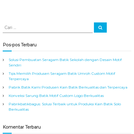
C
C
a
a
r
r
i
i
Pos-pos Terbaru
:
Solusi Pembuatan Seragam Batik Sekolah dengan Desain Motif
Sendiri
Tips Memilih Produsen Seragam Batik Umroh Custom Motif
Terpercaya
Pabrik Batik Kami Produsen Kain Batik Berkualitas dan Terpercaya
Konveksi Sarung Batik Motif Custom Logo Berkualitas
Pabrikbatikbagus: Solusi Terbaik untuk Produksi Kain Batik Solo
Berkualitas
Komentar Terbaru