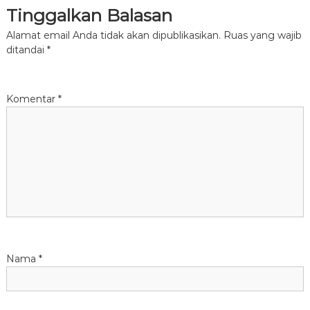
Tinggalkan Balasan
g
Alamat email Anda tidak akan dipublikasikan.
Ruas yang wajib
a
ditandai
*
s
Komentar
*
i
p
o
s
Nama
*