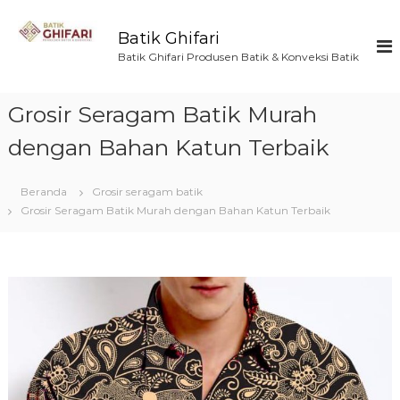
L
o
Batik Ghifari
n
Batik Ghifari Produsen Batik & Konveksi Batik
c
a
t
Grosir Seragam Batik Murah
k
e
dengan Bahan Katun Terbaik
k
o
Beranda
Grosir seragam batik
n
Grosir Seragam Batik Murah dengan Bahan Katun Terbaik
t
e
n