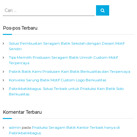
C
C
a
a
r
r
i
i
Pos-pos Terbaru
:
Solusi Pembuatan Seragam Batik Sekolah dengan Desain Motif
Sendiri
Tips Memilih Produsen Seragam Batik Umroh Custom Motif
Terpercaya
Pabrik Batik Kami Produsen Kain Batik Berkualitas dan Terpercaya
Konveksi Sarung Batik Motif Custom Logo Berkualitas
Pabrikbatikbagus: Solusi Terbaik untuk Produksi Kain Batik Solo
Berkualitas
Komentar Terbaru
admin
pada
Produksi Seragam Batik Kantor Terbaik hanya di
Pabrikbatikbagus