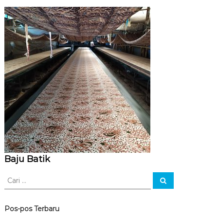
Baju Batik
C
C
a
a
r
r
i
i
Pos-pos Terbaru
: