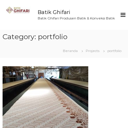
L
o
Batik Ghifari
n
Batik Ghifari Produsen Batik & Konveksi Batik
c
a
t
Category:
portfolio
k
e
k
Beranda
Projects
portfolio
o
n
t
e
n