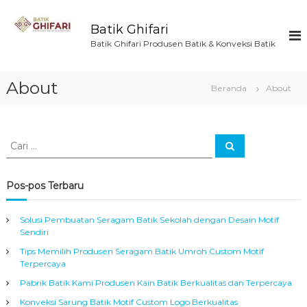
L
o
Batik Ghifari
n
Batik Ghifari Produsen Batik & Konveksi Batik
c
a
t
About
Beranda
About
k
e
k
o
C
C
n
a
a
r
t
r
i
e
i
Pos-pos Terbaru
n
:
Solusi Pembuatan Seragam Batik Sekolah dengan Desain Motif
Sendiri
Tips Memilih Produsen Seragam Batik Umroh Custom Motif
Terpercaya
Pabrik Batik Kami Produsen Kain Batik Berkualitas dan Terpercaya
Konveksi Sarung Batik Motif Custom Logo Berkualitas